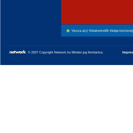
Vissza a(z) Nótakedvelők Klubja közössé
© 2007 Copyright Network.hu Minden jog fenntartva.
Impre