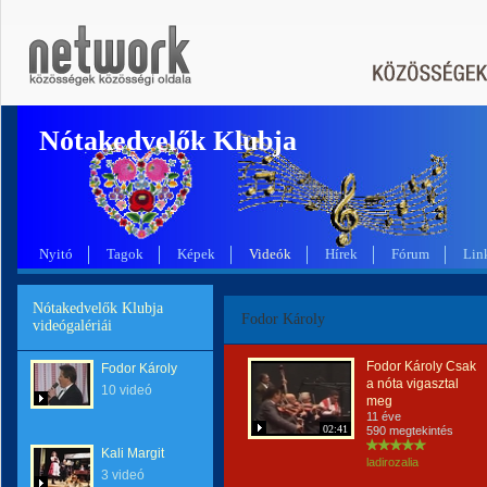
Nótakedvelők Klubja
Nyitó
Tagok
Képek
Videók
Hírek
Fórum
Lin
Nótakedvelők Klubja
Fodor Károly
videógalériái
Fodor Károly Csak
Fodor Károly
a nóta vigasztal
10 videó
meg
11 éve
02:41
590 megtekintés
Kali Margit
ladirozalia
3 videó