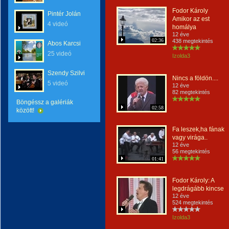
Fodor Károly
Pintér Jolán
Amikor az est
4 videó
homálya
12 éve
02:36
438 megtekintés
Abos Karcsi
25 videó
Izolda3
Szendy Szilvi
Nincs a földön....
5 videó
12 éve
82 megtekintés
Böngéssz a galériák
02:58
között!
Fa leszek,ha fának
vagy virága..
12 éve
56 megtekintés
01:41
Fodor Károly: A
legdrágább kincse
12 éve
524 megtekintés
Izolda3