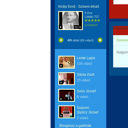
Király Ernő - Szívem kihalt
9 éve
Látták:707
szekipisti
03:16
Hozzászó
Domonk
4/9
oldal (66 videó)
Nagyon
Lente Lajos
105 videó
Sánta Zsolt
25 videó
Soós József
6 videó
Soproni
Sipőcz József
2 videó
Böngéssz a galériák