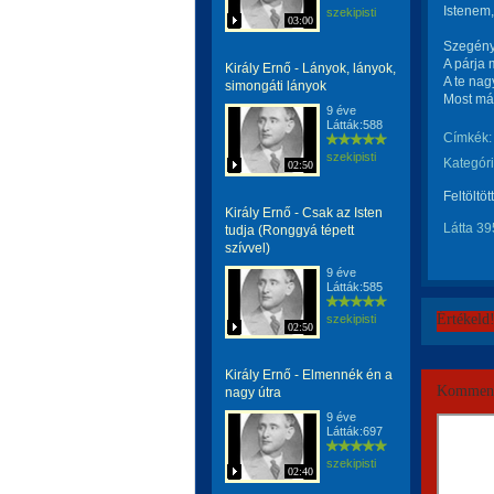
Istenem,
szekipisti
03:00
Szegény
A párja 
Király Ernő - Lányok, lányok,
A te nag
simongáti lányok
Most má
9 éve
Látták:588
Címkék:
szekipisti
Kategóri
02:50
Feltöltöt
Király Ernő - Csak az Isten
Látta 39
tudja (Ronggyá tépett
szívvel)
9 éve
Látták:585
Értékeld
szekipisti
02:50
Király Ernő - Elmennék én a
Komment
nagy útra
9 éve
Látták:697
szekipisti
02:40