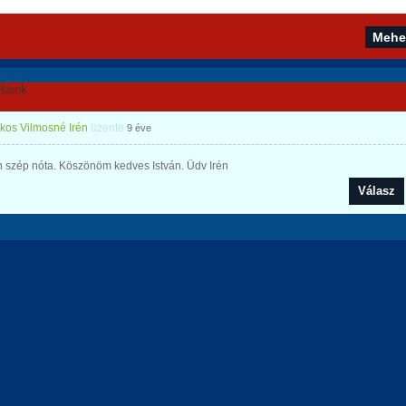
lások
os Vilmosné Irén
üzente
9 éve
 szép nóta. Köszönöm kedves István. Üdv Irén
Válasz