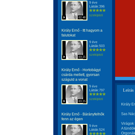
9 éve
Látták:396
szekipisti
02:48
Király Ernő - Itt hagyom a
falutokat
9 éve
Látták:503
szekipisti
03:25
Király Ernő - Hortobágyi
csárda mellett, gyorsan
száguld a vonat
9 éve
Leírás
Látták:797
szekipisti
03:25
Király E
Sas Náci
Király Ernő - Bárányfelhők
fenn az égen
Virágok 
9 éve
A tündök
Látták:524
Orgonáka