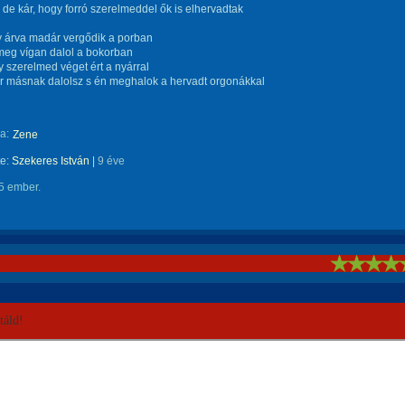
 de kár, hogy forró szerelmeddel ők is elhervadtak
 árva madár vergődik a porban
meg vígan dalol a bokorban
y szerelmed véget ért a nyárral
r másnak dalolsz s én meghalok a hervadt orgonákkal
a:
Zene
te:
Szekeres István
|
9 éve
5 ember.
!
áld!