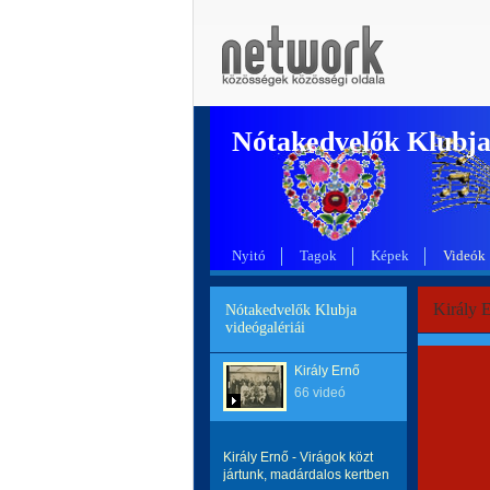
Nótakedvelők Klubj
Nyitó
Tagok
Képek
Videók
Király E
Nótakedvelők Klubja
videógalériái
Király Ernő
66 videó
Király Ernő - Virágok közt
jártunk, madárdalos kertben