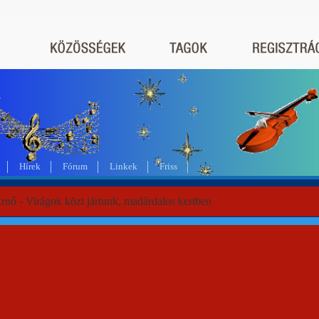
a
Hírek
Fórum
Linkek
Friss
rnő - Virágok közt jártunk, madárdalos kertben