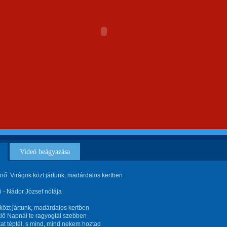
Videó beágyazása
rnő: Virágok közt jártunk, madárdalos kertben
 - Nádor József nótája
közt jártunk, madárdalos kertben
lő Napnál te ragyogtál szebben
t téptél, s mind, mind nekem hoztad