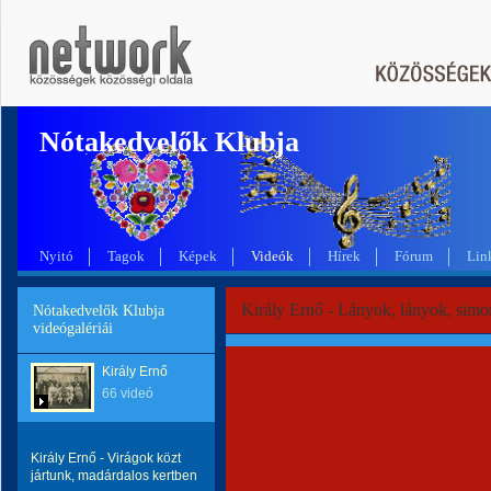
Nótakedvelők Klubja
Nyitó
Tagok
Képek
Videók
Hírek
Fórum
Lin
Király Ernő - Lányok, lányok, simo
Nótakedvelők Klubja
videógalériái
Király Ernő
66 videó
Király Ernő - Virágok közt
jártunk, madárdalos kertben