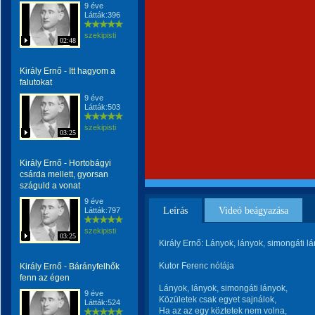
9 éve
Látták:396
szekipisti
02:48
Király Ernő - Itt hagyom a
falutokat
9 éve
Látták:503
szekipisti
03:25
Király Ernő - Hortobágyi
csárda mellett, gyorsan
száguld a vonat
9 éve
Leírás
Videó beágyazása
Látták:797
szekipisti
03:25
Király Ernő: Lányok, lányok, simongáti l
Kutor Ferenc nótája
Király Ernő - Bárányfelhők
fenn az égen
Lányok, lányok, simongáti lányok,
9 éve
Közületek csak egyet sajnálok,
Látták:524
Ha az az egy köztetek nem volna,