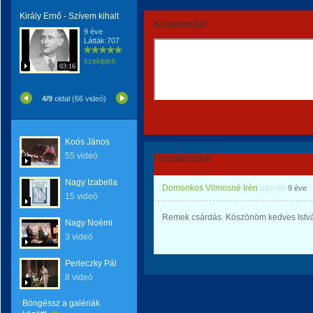
Király Ernő - Szívem kihalt
Kommentáld!
9 éve
Látták:707
szekipisti
03:16
4/9
oldal (66 videó)
Koós János
55 videó
Hozzászólások
Nagy Izabella
Domonkos Vilmosné Irén
üzente
9 éve
15 videó
Remek csárdás. Köszönöm kedves Istvá
Nagy Noémi
3 videó
Perleczky Pál
8 videó
Böngéssz a galériák