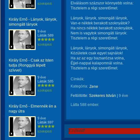
Elválásom százszor könnyebb volna:
szekipisti
03:00
Tisztelem a régi szeretőmet.
Lányok, lányok, simongáti lányok,
Király Ernő - Lányok, lányok,
Van-e néktek berakott szoknyátok?
simongáti lányok
Ha nincs néktek berakott szoknyátok,
9 éve
Nem is vagytok simongáti lányok:
Látták:589
Tisztelem a régi szeretőmet.
szekipisti
02:50
Lányok, lányok, simongáti lányok,
Közületek csak egyet sajnálok!
Ha az az egy bazsarózsa volna,
Király Ernő - Csak az Isten
Éjjel-nappal kalapomnál volna.
tudja (Ronggyá tépett
Tisztelem a régi szeretőmet.
szívvel)
9 éve
Címkék:
Látták:585
Kategória:
Zene
szekipisti
02:50
Feltöltötte:
Szekeres István
|
9 éve
Látta 588 ember.
Király Ernő - Elmennék én a
nagy útra
9 éve
Látták:697
Értékeld!
szekipisti
02:40