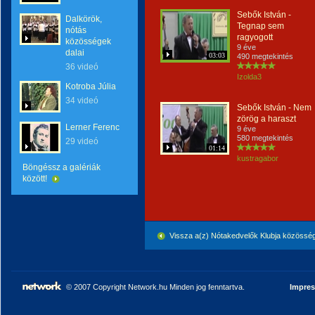
Sebők István -
Dalkörök,
Tegnap sem
nótás
ragyogott
közösségek
9 éve
dalai
03:03
490 megtekintés
36 videó
Izolda3
Kotroba Júlia
34 videó
Sebők István - Nem
zörög a haraszt
Lerner Ferenc
9 éve
580 megtekintés
29 videó
01:14
kustragabor
Böngéssz a galériák
között!
Vissza a(z) Nótakedvelők Klubja közössé
© 2007 Copyright Network.hu Minden jog fenntartva.
Impre