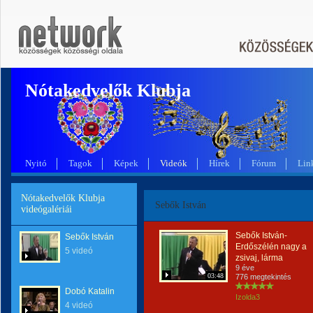
Nótakedvelők Klubja
Nyitó
Tagok
Képek
Videók
Hírek
Fórum
Lin
Nótakedvelők Klubja
Sebők István
videógalériái
Sebők István-
Sebők István
Erdőszélén nagy a
5 videó
zsivaj, lárma
9 éve
03:48
776 megtekintés
Dobó Katalin
Izolda3
4 videó