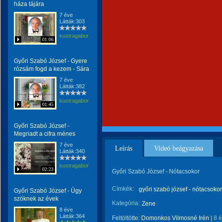
háza tájára
7 éve
Látták:303
kustragabor
01:06
Győri Szabó József - Gyere
rózsám fogd a kezem - Sára
7 éve
Látták:382
kustragabor
01:45
Győri Szabó József -
Megriadt a cifra ménes
7 éve
Leírás
Videó beágyazása
Látták:340
kustragabor
02:23
Győri Szabó József - Nótacsokor
Címkék:
győri szabó józsef - nótacsokor
Győri Szabó József - Úgy
szöknek az évek
Kategória:
Zene
8 éve
Látták:364
Feltöltötte:
Domonkos Vilmosné Irén
|
8 