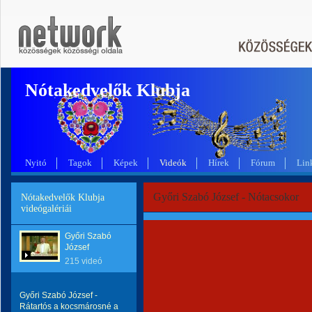
Nótakedvelők Klubja
Nyitó
Tagok
Képek
Videók
Hírek
Fórum
Lin
Győri Szabó József - Nótacsokor
Nótakedvelők Klubja
videógalériái
Győri Szabó
József
215 videó
Győri Szabó József -
Rátartós a kocsmárosné a