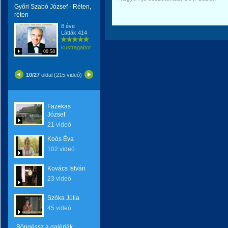
Győri Szabó József - Réten,
réten
8 éve
Látták:414
kustragabor
00:58
10/27
oldal (215 videó)
Fazekas
József
21 videó
Koós Éva
102 videó
Kovács István
23 videó
Szóka Júlia
45 videó
Böngéssz a galériák