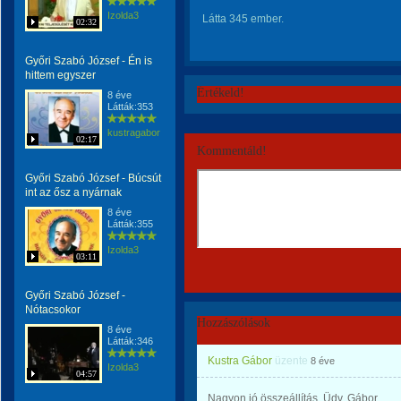
Izolda3
Látta 345 ember.
02:32
Győri Szabó József - Én is
hittem egyszer
Értékeld!
8 éve
Látták:353
kustragabor
02:17
Kommentáld!
Győri Szabó József - Búcsút
int az ősz a nyárnak
8 éve
Látták:355
Izolda3
03:11
Győri Szabó József -
Nótacsokor
Hozzászólások
8 éve
Látták:346
Kustra Gábor
üzente
8 éve
Izolda3
04:57
Nagyon jó összeállítás. Üdv. Gábor.