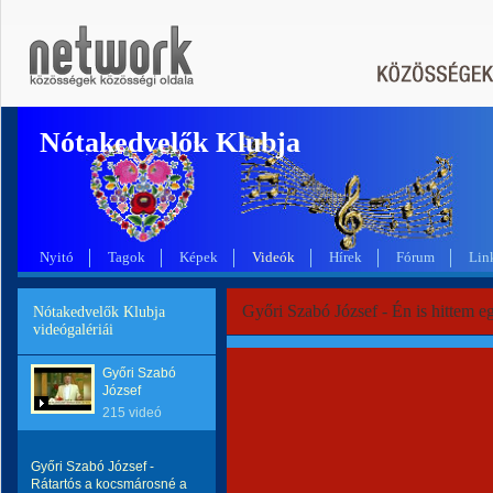
Nótakedvelők Klubja
Nyitó
Tagok
Képek
Videók
Hírek
Fórum
Lin
Győri Szabó József - Én is hittem e
Nótakedvelők Klubja
videógalériái
Győri Szabó
József
215 videó
Győri Szabó József -
Rátartós a kocsmárosné a