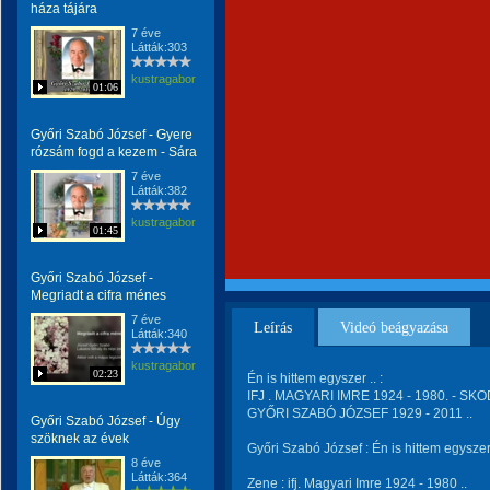
háza tájára
7 éve
Látták:303
kustragabor
01:06
Győri Szabó József - Gyere
rózsám fogd a kezem - Sára
7 éve
Látták:382
kustragabor
01:45
Győri Szabó József -
Megriadt a cifra ménes
7 éve
Leírás
Videó beágyazása
Látták:340
kustragabor
02:23
Én is hittem egyszer .. :
IFJ . MAGYARI IMRE 1924 - 1980. - SKO
GYŐRI SZABÓ JÓZSEF 1929 - 2011 ..
Győri Szabó József - Úgy
szöknek az évek
Győri Szabó József : Én is hittem egysze
8 éve
Látták:364
Zene : ifj. Magyari Imre 1924 - 1980 ..