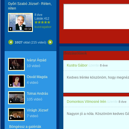
Győri Szabó József - Réten,
réten
8 éve
Látták:412
kustragabor
00:58
10/27
oldal (215 videó)
Hozzászólások
Iványi Árpád
Kustra Gábor
üzente
8 éve
10 videó
Osvát Magda
Kedves Irénke köszönöm, hogy megnézt
4 videó
Tolnai András
105 videó
Domonkos Vilmosné Irén
üzente
8 éve
Virágh József
Nagyon jó a nóta. Köszönöm kedves Gá
7 videó
Böngéssz a galériák