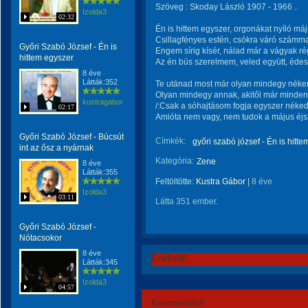
Szöveg : Skoday László 1907 - 1966 ..
Izolda3
02:32
Én is hittem egyszer, orgonákat nyíló má
Csillagfényes estén, csókra váró számma
Győri Szabó József - Én is
Engem sírig kísér, nálad már a vágyak r
hittem egyszer
Az én bús szerelmem, veled együtt, édes
8 éve
Látták:352
Te utánad most már olyan mindegy nékem
Olyan mindegy annak, akitől már minden 
kustragabor
/:Csak a sóhajtásom fogja egyszer néked t
02:17
Amióta nem vagy, nem tudok a május éjsz
Győri Szabó József - Búcsút
Címkék:
győri szabó józsef - Én is hitt
int az ősz a nyárnak
Kategória:
Zene
8 éve
Látták:355
Feltöltötte:
Kustra Gábor
|
8 éve
Izolda3
03:11
Látta 351 ember.
Győri Szabó József -
Nótacsokor
8 éve
Értékeld!
Látták:345
Izolda3
04:57
Kommentáld!