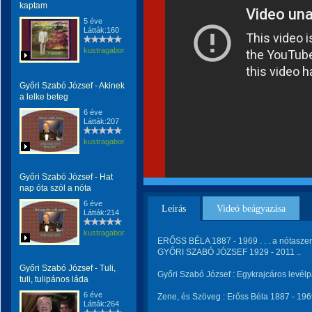
kaptam
5 éve
Látták:160
kustragabor
Győri Szabó József - Akinek
a lelke beteg
6 éve
Látták:207
kustragabor
Győri Szabó József - Hat
nap óta szól a nóta
6 éve
Leírás
Videó beágyazása
Látták:214
kustragabor
ERŐSS BÉLA 1887 - 1969 . . . a nótaszerz
GYŐRI SZABÓ JÓZSEF 1929 - 2011 ..
Győri Szabó József - Tuli,
Győri Szabó József : Egykrajcáros levélp
tuli, tulipános láda
6 éve
Zene, és Szöveg : Erőss Béla 1887 - 1969
Látták:264