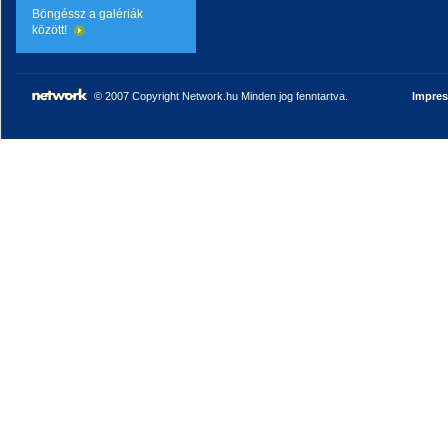
Böngéssz a galériák
között!
© 2007 Copyright Network.hu Minden jog fenntartva.
Impre