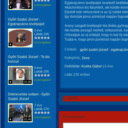
Egykrajcáros levélpapír reszkető betűkkel
kustragabor
Akáclombos kis falumból, aki küldte kön
Eljutott már mihozzánk is az új nótád éde
Így dalolják:piros pünkösd napján fogna
Győri Szabó József -
Egykrajcáros levélpapír
Arany szegett levélpapír lila tintás gyöng
Aki küldte pezsgő mellett, nótaszónál, kac
6 éve
Látták:240
/:Húzatjuk az új nótáját, hogy is tud ily bá
Tudja-e, hogy piros pünkösd napján fogna
kustragabor
Címkék:
győri szabó józsef - egykrajcár
Győri Szabó József - Te kis
Kategória:
Zene
huncut
Feltöltötte:
Kustra Gábor
|
6 éve
6 éve
Látták:256
Látta 239 ember.
kustragabor
01:08
Debrecenbe voltam - Győri
Értékeld!
Szabó József
7 éve
Látták:276
Kommentáld!
kustragabor
01:40