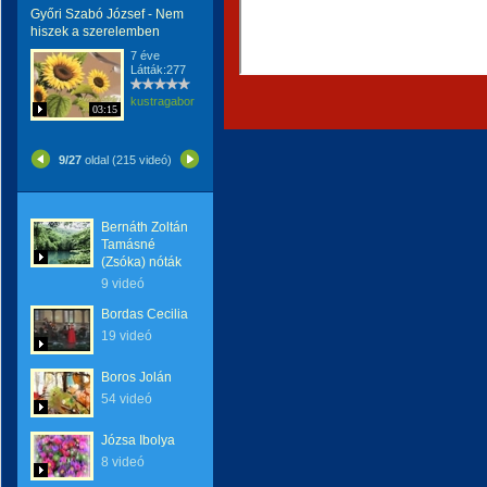
Győri Szabó József - Nem
hiszek a szerelemben
7 éve
Látták:277
kustragabor
03:15
9/27
oldal (215 videó)
Bernáth Zoltán
Tamásné
(Zsóka) nóták
9 videó
Bordas Cecilia
19 videó
Boros Jolán
54 videó
Józsa Ibolya
8 videó