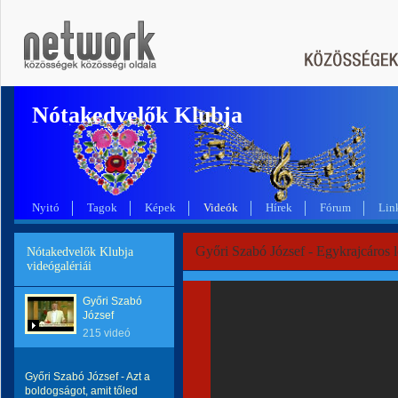
Nótakedvelők Klubja
Nyitó
Tagok
Képek
Videók
Hírek
Fórum
Lin
Győri Szabó József - Egykrajcáros l
Nótakedvelők Klubja
videógalériái
Győri Szabó
József
215 videó
Győri Szabó József - Azt a
boldogságot, amit tőled