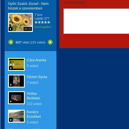
Kommentáld!
Győri Szabó József - Nem
hiszek a szerelemben
7 éve
Látták:277
kustragabor
03:15
9/27
oldal (215 videó)
Cára Aranka
5 videó
Gózon Gyula
7 videó
Hollay
Bertalan
110 videó
Kovács
Erzsébet
5 videó