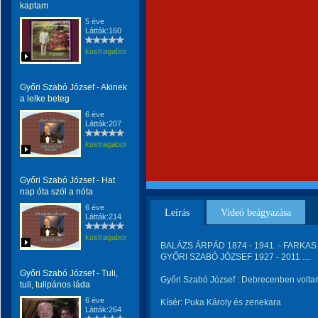
kaptam
5 éve
Látták:160
kustragabor
Győri Szabó József - Akinek
a lelke beteg
6 éve
Látták:207
kustragabor
Győri Szabó József - Hat
nap óta szól a nóta
6 éve
Leírás
Videó beágyazása
Látták:214
kustragabor
BALÁZS ÁRPÁD 1874 - 1941. - FARKAS 
GYŐRI SZABÓ JÓZSEF 1927 - 2011 ....
Győri Szabó József - Tuli,
Győri Szabó József : Debrecenben volt
tuli, tulipános láda
6 éve
Kísér: Puka Károly és zenekara
Látták:264