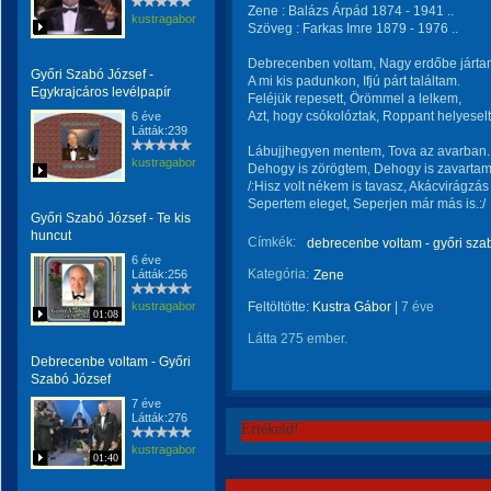
Zene : Balázs Árpád 1874 - 1941 ..
kustragabor
Szöveg : Farkas Imre 1879 - 1976 ..
Debrecenben voltam, Nagy erdőbe járta
Győri Szabó József -
A mi kis padunkon, Ifjú párt találtam.
Egykrajcáros levélpapír
Feléjük repesett, Örömmel a lelkem,
Azt, hogy csókolóztak, Roppant helyesel
6 éve
Látták:239
Lábujjhegyen mentem, Tova az avarban.
kustragabor
Dehogy is zörögtem, Dehogy is zavartam
/:Hisz volt nékem is tavasz, Akácvirágzás 
Sepertem eleget, Seperjen már más is.:/
Győri Szabó József - Te kis
huncut
Címkék:
debrecenbe voltam - győri sza
6 éve
Kategória:
Látták:256
Zene
kustragabor
Feltöltötte:
Kustra Gábor
|
7 éve
01:08
Látta 275 ember.
Debrecenbe voltam - Győri
Szabó József
7 éve
Látták:276
Értékeld!
kustragabor
01:40