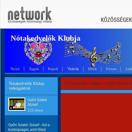
Nótakedvelők Klubja
Nyitó
Tagok
Képek
Videók
Hírek
Fórum
Lin
Debrecenbe voltam - Győri Szabó J
Nótakedvelők Klubja
videógalériái
Győri Szabó
József
215 videó
Győri Szabó József - Azt a
boldogságot, amit tőled