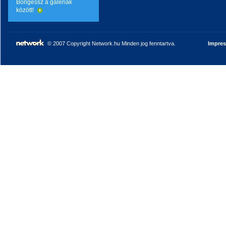
Böngéssz a galériák
között!
© 2007 Copyright Network.hu Minden jog fenntartva.
Impre