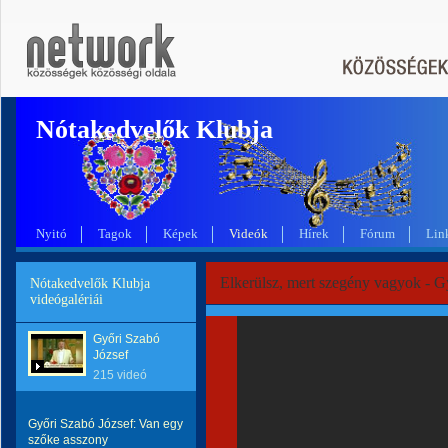
Nótakedvelők Klubja
Nyitó
Tagok
Képek
Videók
Hírek
Fórum
Lin
Elkerülsz, mert szegény vagyok - G
Nótakedvelők Klubja
videógalériái
Győri Szabó
József
215 videó
Győri Szabó József: Van egy
szőke asszony