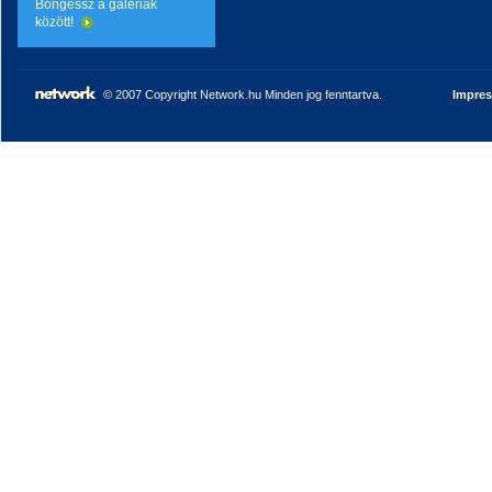
Böngéssz a galériák
között!
© 2007 Copyright Network.hu Minden jog fenntartva.
Impre