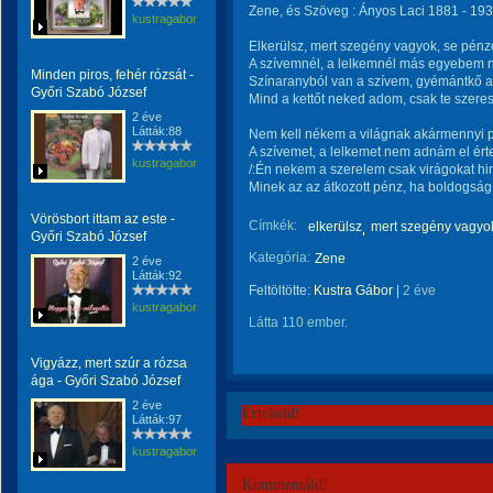
Zene, és Szöveg : Ányos Laci 1881 - 1938
kustragabor
Elkerülsz, mert szegény vagyok, se pénz
A szívemnél, a lelkemnél más egyebem 
Minden piros, fehér rózsát -
Színaranyból van a szívem, gyémántkő a
Győri Szabó József
Mind a kettőt neked adom, csak te szere
2 éve
Látták:88
Nem kell nékem a világnak akármennyi 
A szívemet, a lelkemet nem adnám el ért
kustragabor
/:Én nekem a szerelem csak virágokat hi
Minek az az átkozott pénz, ha boldogság 
Vörösbort ittam az este -
Címkék:
elkerülsz
mert szegény vagyok
Győri Szabó József
Kategória:
Zene
2 éve
Látták:92
Feltöltötte:
Kustra Gábor
|
2 éve
kustragabor
Látta 110 ember.
Vigyázz, mert szúr a rózsa
ága - Győri Szabó József
2 éve
Értékeld!
Látták:97
kustragabor
Kommentáld!