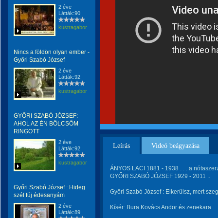
2 éve
Látták:90
kustragabor
Nincs a földön olyan ember -
Győri Szabó József
2 éve
Látták:92
kustragabor
GYŐRI SZABÓ JÓZSEF:
AHOL AZ ÉN BÖLCSŐM
RINGOTT
2 éve
Leírás
Videó beágyazása
Látták:92
kustragabor
ÁNYOS LACI 1881 - 1938 . . . a nótaszerz
GYŐRI SZABÓ JÓZSEF 1929 - 2011 ..
Győri Szabó József : Hideg
Győri Szabó József : Elkerülsz, mert sz
szél fúj édesanyám
2 éve
Kísér: Bura Kovács Andor és zenekara
Látták:89