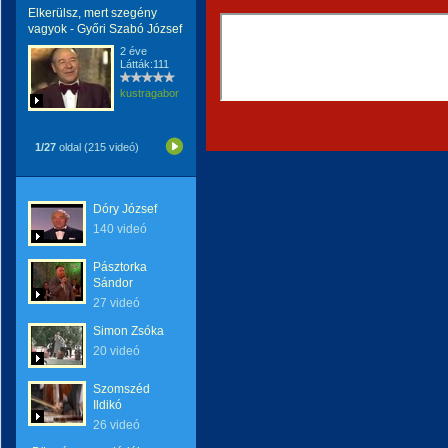
Elkerülsz, mert szegény
vagyok - Győri Szabó József
2 éve
Látták:111
kustragabor
1/27
oldal (215 videó)
Dóry József
140 videó
Pásztorka
Sándor
27 videó
Simon Zsóka
20 videó
Szomszéd
Ildikó
26 videó