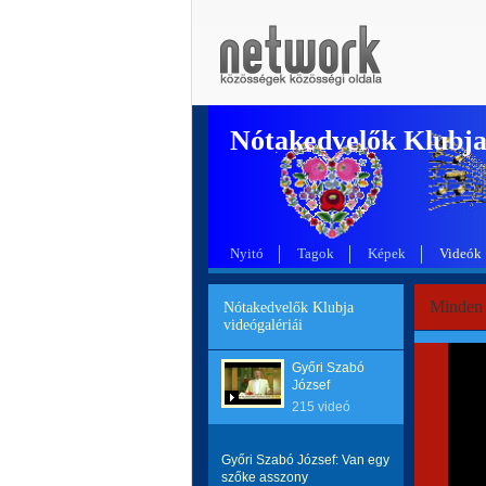
Nótakedvelők Klubj
Nyitó
Tagok
Képek
Videók
Minden p
Nótakedvelők Klubja
videógalériái
Győri Szabó
József
215 videó
Győri Szabó József: Van egy
szőke asszony