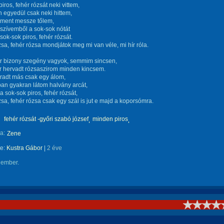
iros, fehér rózsát neki vittem,
n egyedül csak neki hittem,
lment messze tőlem,
a szívemből a sok-sok nótát
 sok-sok piros, fehér rózsát.
zsa, fehér rózsa mondjátok meg mi van véle, mi hír róla.
r bizony szegény vagyok, semmim sincsen,
r hervadt rózsaszirom minden kincsem.
adt más csak egy álom,
an gyakran látom halvány arcát,
a sok-sok piros, fehér rózsát,
zsa, fehér rózsa csak egy szál is jut e majd a koporsómra.
fehér rózsát -győri szabó józsef
minden piros
a:
Zene
te:
Kustra Gábor
|
2 éve
 ember.
!