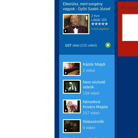
Elkerülsz, mert szegény
Komment
vagyok - Győri Szabó József
2 éve
Látták:110
kustragabor
1/27
oldal (215 videó)
Káplár Magdi
2 videó
Nem nézhető
videók
159 videó
Némethné
Kovács Magda
157 videó
Nótaszerzők
4 videó