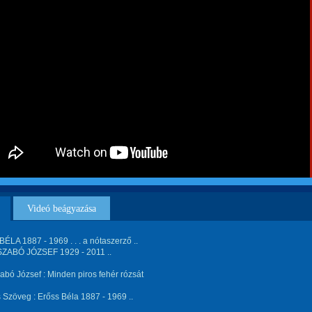
Videó beágyazása
LA 1887 - 1969 . . . a nótaszerző ..
ZABÓ JÓZSEF 1929 - 2011 ..
abó József : Minden piros fehér rózsát
 Szöveg : Erőss Béla 1887 - 1969 ..