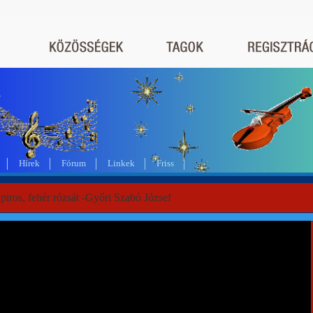
a
Hírek
Fórum
Linkek
Friss
iros, fehér rózsát -Győri Szabó József