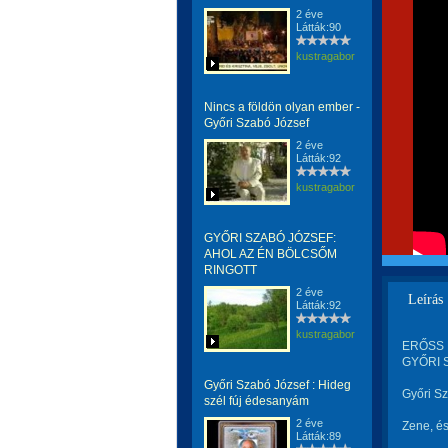
2 éve
Látták:90
kustragabor
Nincs a földön olyan ember -
Győri Szabó József
2 éve
Látták:92
kustragabor
GYŐRI SZABÓ JÓZSEF:
AHOL AZ ÉN BÖLCSŐM
RINGOTT
2 éve
Leírás
Látták:92
kustragabor
ERŐSS BÉ
GYŐRI S
Győri Szabó József : Hideg
Győri Sz
szél fúj édesanyám
2 éve
Zene, és
Látták:89