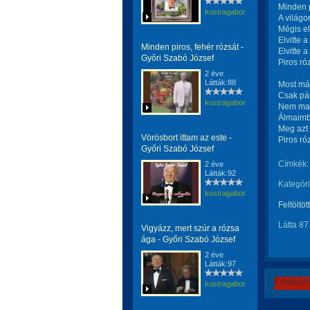
Minden p
kustragabor
A világo
Mégis e
Elvitte 
Minden piros, fehér rózsát -
Elvitte a
Győri Szabó József
Piros ró
2 éve
Látták:88
Most má
Csak pá
kustragabor
Nem mar
Álmaimb
Meg azt 
Vörösbort ittam az este -
Piros ró
Győri Szabó József
Címkék:
2 éve
Látták:92
Kategóri
kustragabor
Feltöltöt
Látta 87
Vigyázz, mert szúr a rózsa
ága - Győri Szabó József
2 éve
Látták:97
Értékeld
kustragabor