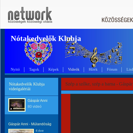
Nótakedvelők Klubja
Nyitó
Tagok
Képek
Videók
Hírek
Fórum
Lin
Szép a szőke, szép a barna - Gáspá
Nótakedvelők Klubja
videógalériái
Gáspár Anni
80 videó
Gáspár Anni - Múlandóság
4 éve