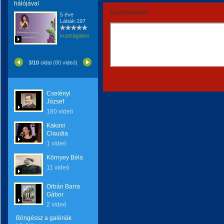
hálójával
Kommentáld!
5 éve
Látták:197
kustragabor
3/10
oldal (80 videó)
Cselényi
József
180 videó
Kakasi
Claudia
1 videó
Környey Béla
11 videó
Orbán Barra
Gábor
2 videó
Böngéssz a galériák