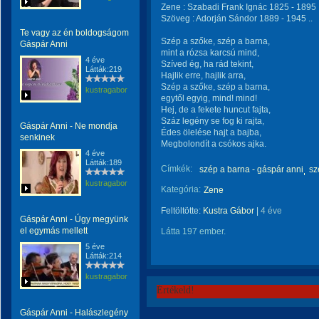
Zene : Szabadi Frank Ignác 1825 - 1895 .
Szöveg : Adorján Sándor 1889 - 1945 ..
Te vagy az én boldogságom
Szép a szőke, szép a barna,
Gáspár Anni
mint a rózsa karcsú mind,
4 éve
Szíved ég, ha rád tekint,
Látták:219
Hajlik erre, hajlik arra,
Szép a szőke, szép a barna,
kustragabor
egytől egyig, mind! mind!
Hej, de a fekete huncut fajta,
Száz legény se fog ki rajta,
Gáspár Anni - Ne mondja
Édes ölelése hajt a bajba,
senkinek
Megbolondít a csókos ajka.
4 éve
Látták:189
Címkék:
szép a barna - gáspár anni
sz
kustragabor
Kategória:
Zene
Feltöltötte:
Kustra Gábor
|
4 éve
Gáspár Anni - Úgy megyünk
el egymás mellett
Látta 197 ember.
5 éve
Látták:214
kustragabor
Értékeld!
Gáspár Anni - Halászlegény