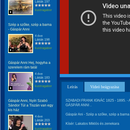
Látták:197
kustragabor
Szép a szőke, szép a barna
- Gáspár Anni
4 éve
Látták:198
kustragabor
Gáspár Anni Hej, hogyha a
szerelem rám talál
4 éve
Látták:183
kustragabor
Leírás
Videó beágyazása
SZABADI FRANK IGNÁC 1825 - 1895. -
Gáspár Anni, Nyíri Szabó
GÁSPÁR ANNI ..
Sándor Túl a Tiszán van egy
kis ház
Gáspár Ani - Szép a szőke, szép a barna
4 éve
Látták:203
Kísér: Lakatos Miklós és zenekara
kustragabor