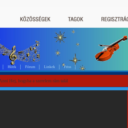
a
Hírek
Fórum
Linkek
Friss
Anni Hej, hogyha a szerelem rám talál