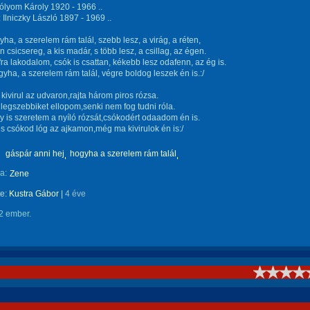
ólyom Károly 1920 - 1966 ..
 Ilniczky László 1897 - 1969 ..
yha, a szerelem rám talál, szebb lesz, a virág, a réten,
 csicsereg, a kis madár, s több lesz, a csillag, az égen.
ifra lakodalom, csók is csattan, kékebb lesz odafenn, az ég is.
gyha, a szerelem rám talál, végre boldog leszek én is.:/
kivirul az udvaron,rajta három piros rózsa.
 legszebbiket ellopom,senki nem fog tudni róla.
y is szeretem a nyíló rózsát,csókodért odaadom én is.
 csókod lóg az ajkamon,még ma kivirulok én is:/
gáspár anni hej
hogyha a szerelem rám talál
a:
Zene
te:
Kustra Gábor
|
4 éve
2 ember.
!