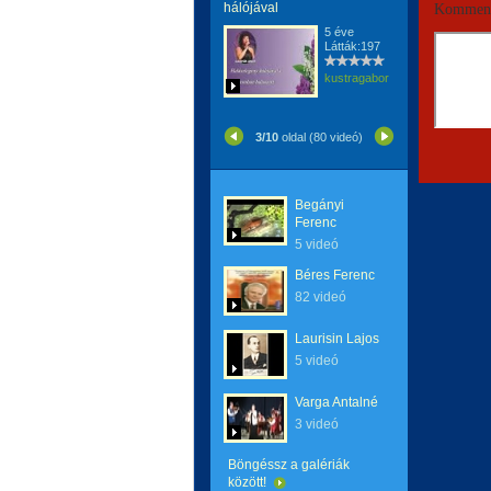
hálójával
Komment
5 éve
Látták:197
kustragabor
3/10
oldal (80 videó)
Begányi
Ferenc
5 videó
Béres Ferenc
82 videó
Laurisin Lajos
5 videó
Varga Antalné
3 videó
Böngéssz a galériák
között!