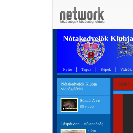
Nótakedvelők Klubj
Nyitó
Tagok
Képek
Videók
Gáspár 
Nótakedvelők Klubja
videógalériái
Gáspár Anni
80 videó
Gáspár Anni - Múlandóság
4 éve