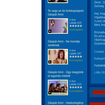
Zene : S
Szöveg :
Te vagy az én boldogságom
Hej, hog
Gáspár Anni
Vígabban
4 éve
/:Lesz c
Látták:219
Mert, ho
kustragabor
Rózsafa 
Én azt a
/:Bárhog
Gáspár Anni - Ne mondja
Százéves
senkinek
4 éve
Címkék:
Látták:187
Kategóri
kustragabor
Feltöltöt
Gáspár Anni - Úgy megyünk
Látta 18
el egymás mellett
5 éve
Látták:214
kustragabor
Értékeld
Gáspár Anni - Halászlegény