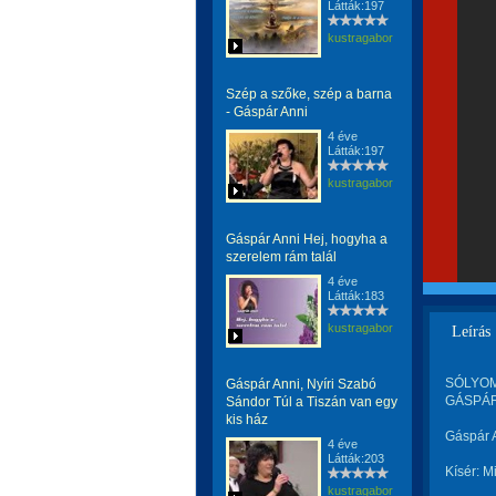
Látták:197
kustragabor
Szép a szőke, szép a barna
- Gáspár Anni
4 éve
Látták:197
kustragabor
Gáspár Anni Hej, hogyha a
szerelem rám talál
4 éve
Látták:183
kustragabor
Leírás
SÓLYOM 
Gáspár Anni, Nyíri Szabó
GÁSPÁR 
Sándor Túl a Tiszán van egy
kis ház
Gáspár A
4 éve
Látták:203
Kísér: M
kustragabor