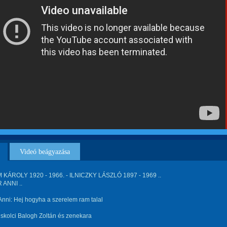
Videó beágyazása
KÁROLY 1920 - 1966. - ILNICZKY LÁSZLÓ 1897 - 1969 ..
ANNI ..
nni: Hej hogyha a szerelem ram talal
iskolci Balogh Zoltán és zenekara