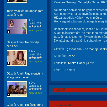
Zene, és Szöveg : Gergelyffy Gábor 1890 
Ne mondja senkinek, hogy nem szeret e
Te vagy az én boldogságom
Azt se, hogy kerüljük egymást mind a ket
Gáspár Anni
Hiába tagadjuk, várjuk mégis, mégis,
4 éve
Hogy egymást láthassuk, maga is meg én
Látták:219
Beszélnek sok mindent, kósza hírek járn
kustragabor
Akadt más szeretőm, de még több magá
Beszélnek, fecsegnek, így szokás ez nál
De mást mond a szívünk: soha el nem vál
Gáspár Anni - Ne mondja
senkinek
Címkék:
gáspár anni - ne mondja senki
4 éve
Látták:189
Kategória:
Zene
kustragabor
Feltöltötte:
Kustra Gábor
|
4 éve
Látta 188 ember.
Gáspár Anni - Úgy megyünk
el egymás mellett
5 éve
Látták:214
Értékeld!
kustragabor
Gáspár Anni - Halászlegény
Kommentáld!