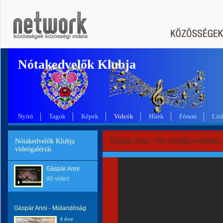
Nótakedvelők Klubja
Nyitó
Tagok
Képek
Videók
Hírek
Fórum
Lin
Gáspár Anni - Ne mondja senkinek
Nótakedvelők Klubja
videógalériái
Gáspár Anni
80 videó
Gáspár Anni - Múlandóság
4 éve