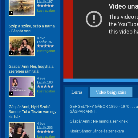
Látták:197
kustragabor
Szép a szőke, szép a barna
- Gáspár Anni
4 éve
Látták:197
kustragabor
Gáspár Anni Hej, hogyha a
szerelem rám talál
4 éve
Látták:183
kustragabor
Leírás
Videó beágyazása
GERGELYFFY GÁBOR 1890 - 1970 . . . a
Gáspár Anni, Nyíri Szabó
GÁSPÁR ANNI ..
Sándor Túl a Tiszán van egy
kis ház
Gáspár Anni : Ne mondja senkinek
4 éve
Látták:203
Kísér:Sándor János és zenekara
kustragabor