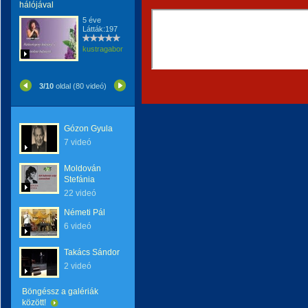
hálójával
5 éve
Látták:197
kustragabor
3/10
oldal (80 videó)
Gózon Gyula
7 videó
Moldován
Stefánia
22 videó
Németi Pál
6 videó
Takács Sándor
2 videó
Böngéssz a galériák
között!