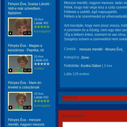
Messze mentél, nagyon messze, talán sos
Fényes Éva, Szalay László -
Félek, hogy már vége lesz a szép szerel
Volt-e már szívedben
Féltelek a széltől, égő napsugártól,
fájdalom
Féltem a te szerelmedet az elhervadástól
10 éve
Látták:491
Azt mondják, hogy nem jössz vissza, hiáb
A szerelem és a hűség, nem egy úton jár
kustragabor
01:59
/:Ég a lelkem érted, szemem ki van sírva,
Szegény szívem a szenvedést nem sokáig 
Fényes Éva - Magas a
Címkék:
messze mentél - fényes Éva
kaszárnya - Paprika, só
10 éve
Kategória:
Zene
Látták:631
Feltöltötte:
Kustra Gábor
|
3 éve
Izolda3
01:59
Látta 129 ember.
Fényes Éva - Írtam én
levelet a császárnak
10 éve
Értékeld!
Látták:592
kustragabor
01:28
Kommentáld!
Fényes Éva - messze
mentél, nagyon messze