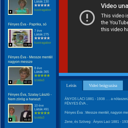
Látták:130
kustragabor
Fényes Éva - Paprika, só
7 éve
Látták:275
kustragabor
01:09
Fényes Éva - Messze mentél
nagyon messze
8 éve
Látták:365
Izolda3
02:22
Leírás
Videó beágyazása
Fényes Éva, Szalay László -
ÁNYOS LACI 1881 - 1938 . . . a nótaszerz
Nem zörög a haraszt
FÉNYES ÉVA ..
10 éve
Látták:491
Fényes Éva : Messze mentél, nagyon m
Izolda3
01:05
Zene, és Szöveg : Ányos Laci 1881 - 1938