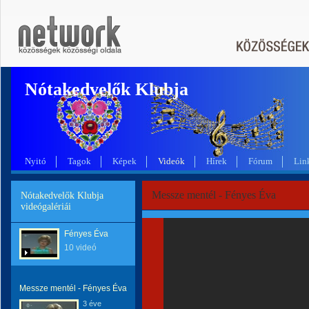
Nótakedvelők Klubja
Nyitó
Tagok
Képek
Videók
Hírek
Fórum
Lin
Messze mentél - Fényes Éva
Nótakedvelők Klubja
videógalériái
Fényes Éva
10 videó
Messze mentél - Fényes Éva
3 éve