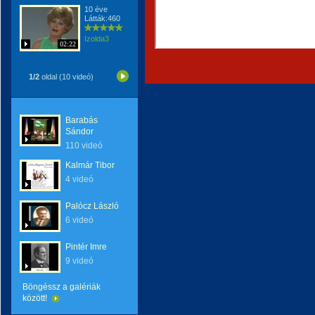
10 éve
Látták:460
Izolda3
02:22
1/2
oldal (10 videó)
Barabás
Sándor
110 videó
Kalmár Tibor
4 videó
Palócz László
6 videó
Pintér Imre
9 videó
Böngéssz a galériák
között!