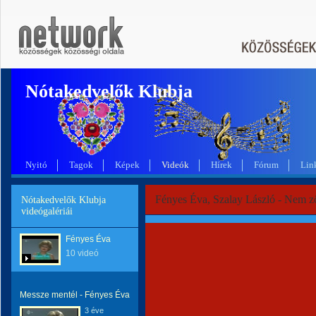
Nótakedvelők Klubja
Nyitó
Tagok
Képek
Videók
Hírek
Fórum
Lin
Fényes Éva, Szalay László - Nem zö
Nótakedvelők Klubja
videógalériái
Fényes Éva
10 videó
Messze mentél - Fényes Éva
3 éve