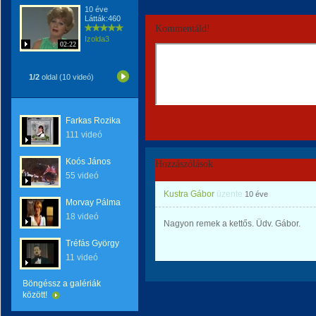
10 éve
Látták:460
Kommentáld!
Izolda3
02:22
1/2
oldal (10 videó)
Farkas Rozika
111 videó
Koós János
Hozzászólások
55 videó
Kustra Gábor
üzente
10 éve
Morvay Pálma
18 videó
Nagyon remek a kettős. Üdv. Gábor.
Tréfás György
11 videó
Böngéssz a galériák
között!