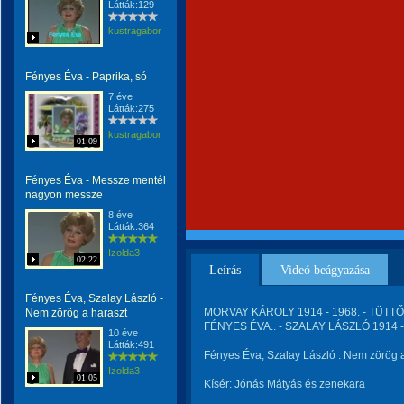
Látták:129
kustragabor
Fényes Éva - Paprika, só
7 éve
Látták:275
kustragabor
01:09
Fényes Éva - Messze mentél
nagyon messze
8 éve
Látták:364
Izolda3
02:22
Leírás
Videó beágyazása
Fényes Éva, Szalay László -
MORVAY KÁROLY 1914 - 1968. - TÜTTŐ 
Nem zörög a haraszt
FÉNYES ÉVA.. - SZALAY LÁSZLÓ 1914 - 
10 éve
Látták:491
Fényes Éva, Szalay László : Nem zörög 
Izolda3
01:05
Kísér: Jónás Mátyás és zenekara