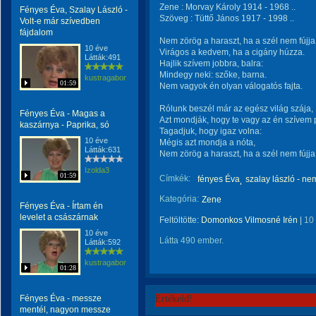
Zene : Morvay Károly 1914 - 1968 ..
Fényes Éva, Szalay László -
Szöveg : Tüttő János 1917 - 1998 ..
Volt-e már szívedben
fájdalom
Nem zörög a haraszt, ha a szél nem fújja
10 éve
Virágos a kedvem, ha a cigány húzza.
Látták:491
Hajlik szívem jobbra, balra:
Mindegy neki: szőke, barna.
kustragabor
01:59
Nem vagyok én olyan válogatós fajta.
Rólunk beszél már az egész világ szája,
Fényes Éva - Magas a
Azt mondják, hogy te vagy az én szívem 
kaszárnya - Paprika, só
Tagadjuk, hogy igaz volna:
10 éve
Mégis azt mondja a nóta,
Látták:631
Nem zörög a haraszt, ha a szél nem fújja
Izolda3
01:59
Címkék:
fényes Éva
szalay lászló - ne
Kategória:
Zene
Fényes Éva - Írtam én
levelet a császárnak
Feltöltötte:
Domonkos Vilmosné Irén
|
10
10 éve
Látta 490 ember.
Látták:592
kustragabor
01:28
Fényes Éva - messze
Értékeld!
mentél, nagyon messze