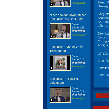
Zene : S
kustragabor
Szöveg 
Szeglete
Nincs a földön olyan ember -
Szombato
Egri József &Ifj Berki Béla
/:Jaj,ki
3 éve
Látom,a
Látták:169
Szombato
kustragabor
Jancsi J
/:S míg a
Addig a 
Egri József : Van egy ház
Tisza parton
Címkék:
3 éve
Látták:114
Kategóri
kustragabor
Feltöltöt
Látta 11
Egri József - Ici pici kis
galambom
3 éve
Látták:112
Értékeld
kustragabor