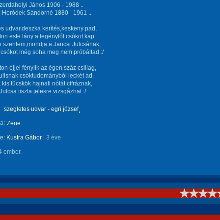
zerdahelyi János 1906 - 1988 ..
: Heródek Sándorné 1880 - 1961 ..
s udvar,deszka kerítés,keskeny pad,
n este lány a legénytől csókot kap.
csi szentem,mondja a Jancsi Julcsának,
 csókot még soha meg nem próbáltad.:/
n éjjel fénylik az égen száz csillag,
ulisnak csóktudományból leckét ad.
 kis tücskök hajnali nótát cifráznak,
Julcsa tiszta jelesre vizsgázhat.:/
szegletes udvar - egri józsef
a:
Zene
te:
Kustra Gábor
|
3 éve
4 ember.
!