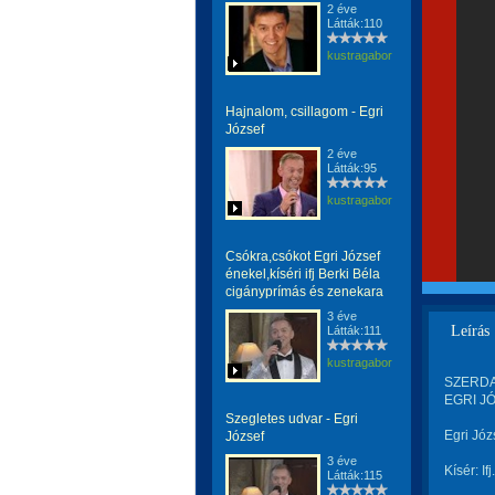
2 éve
Látták:110
kustragabor
Hajnalom, csillagom - Egri
József
2 éve
Látták:95
kustragabor
Csókra,csókot Egri József
énekel,kíséri ifj Berki Béla
cigányprímás és zenekara
3 éve
Leírás
Látták:111
kustragabor
SZERDA
EGRI JÓ
Szegletes udvar - Egri
Egri Józ
József
3 éve
Kísér: I
Látták:115