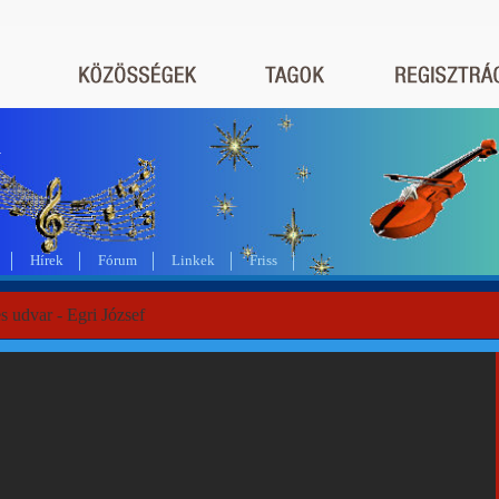
a
Hírek
Fórum
Linkek
Friss
s udvar - Egri József