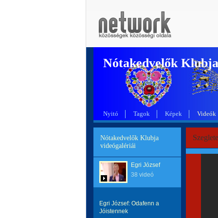
Nótakedvelők Klubj
Nyitó
Tagok
Képek
Videók
Szeglete
Nótakedvelők Klubja
videógalériái
Egri József
38 videó
Egri József: Odafenn a
Jóistennek