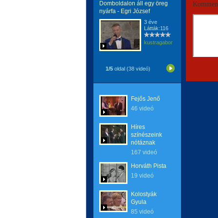
Domboldalon áll egy öreg
Komment
nyárfa - Egri József
3 éve
Látták:116
kustragabor
1/5
oldal (38 videó)
Fejős Jenő
46 videó
Híres
színészeink
nótáznak
167 videó
Horváth Pista
19 videó
Kolostyák
Gyula
85 videó