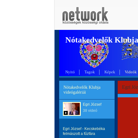
Nótakedvelők Klubj
Nyitó
Tagok
Képek
Videók
Egri Józ
Nótakedvelők Klubja
videógalériái
Egri József
38 videó
Egri József - Kecskebéka
felmászott a fűzfára