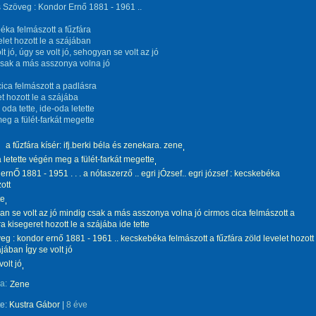
 Szöveg : Kondor Ernő 1881 - 1961 ..
ka felmászott a fűzfára
elet hozott le a szájában
lt jó, úgy se volt jó, sehogyan se volt az jó
csak a más asszonya volna jó
ica felmászott a padlásra
t hozott le a szájába
, oda tette, ide-oda letette
g a fülét-farkát megette
a fűzfára kísér: ifj.berki béla és zenekara. zene
 letette végén meg a fülét-farkát megette
ernŐ 1881 - 1951 . . . a nótaszerző .. egri jÓzsef.. egri józsef : kecskebéka
ott
te
n se volt az jó mindig csak a más asszonya volna jó cirmos cica felmászott a
a kisegeret hozott le a szájába ide tette
eg : kondor ernő 1881 - 1961 .. kecskebéka felmászott a fűzfára zöld levelet hozott
ájában Így se volt jó
volt jó
a:
Zene
te:
Kustra Gábor
|
8 éve