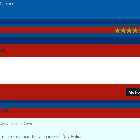
7 ember.
!
áld!
lások
 Gábor
üzente
8 éve
 Irénke köszönöm, hogy megnézted. Üdv. Gábor.