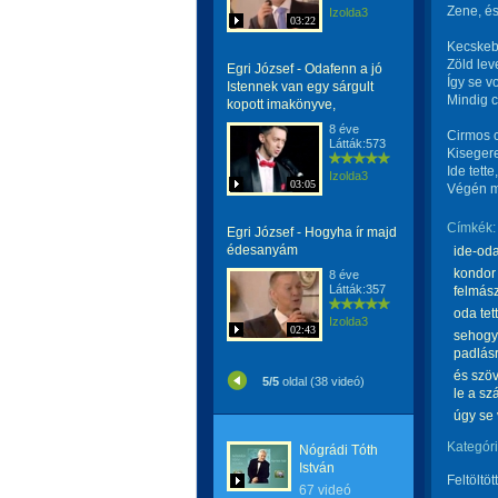
Zene, és
Izolda3
03:22
Kecskebé
Zöld lev
Egri József - Odafenn a jó
Így se vo
Istennek van egy sárgult
Mindig 
kopott imakönyve,
8 éve
Cirmos c
Látták:573
Kisegere
Ide tette
Izolda3
03:05
Végén me
Címkék:
Egri József - Hogyha ír majd
édesanyám
ide-oda
kondor 
8 éve
Látták:357
felmász
oda tet
Izolda3
02:43
sehogya
padlásr
és szöv
5/5
oldal (38 videó)
le a sz
úgy se 
Kategóri
Nógrádi Tóth
István
Feltöltöt
67 videó