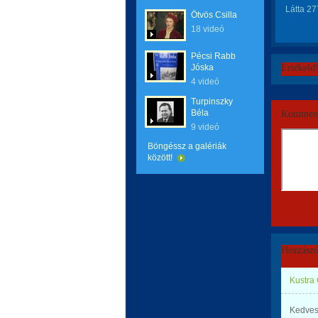
Látta 27
Ötvös Csilla
18 videó
Pécsi Rabb
Jóska
Értékeld
4 videó
Turpinszky
Béla
Komment
9 videó
Böngéssz a galériák
között!
Hozzászó
Kustra
Kedves