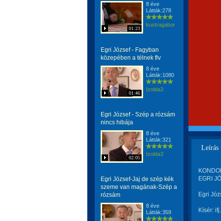
8 éve
Látták:278
kustragabor
01:23
Egri József - Fagyban
közepében a télnek flv
8 éve
Látták:1080
Izolda3
01:46
Egri József - Szép a rózsám
nincs hibája
8 éve
Látták:321
Leírás
Izolda3
02:05
KONDOR 
EGRI JÓ
Egri József-Jaj de szép kék
szeme van magának-Szép a
Egri Józ
rózsám
8 éve
Kísér: i
Látták:359