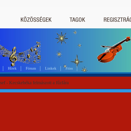
a
Hírek
Fórum
Linkek
Friss
sef - Kecskebéka felmászott a fűzfára