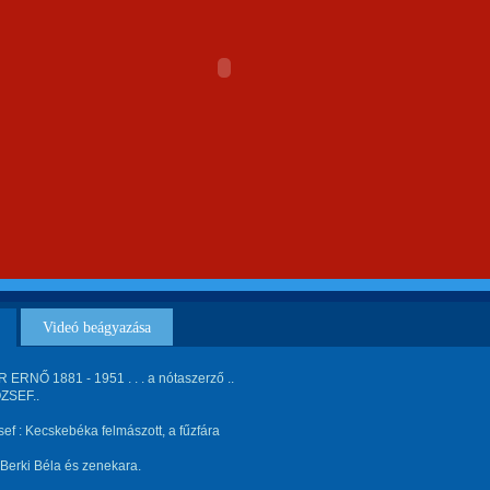
Videó beágyazása
ERNŐ 1881 - 1951 . . . a nótaszerző ..
ZSEF..
sef : Kecskebéka felmászott, a fűzfára
fj.Berki Béla és zenekara.