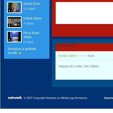
Gyulai Erzsi
52 videó
Ondrik János
4 videó
Pécsi Rabb
Jóska
4 videó
Hozzászólások
Böngéssz a galériák
között!
Kustra Gábor
üzente
8 éve
Nagyon jó a nóta. Üdv. Gábor.
© 2007 Copyright Network.hu Minden jog fenntartva.
Impre