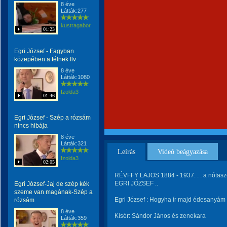
8 éve
Látták:277
kustragabor
01:23
Egri József - Fagyban
közepében a télnek flv
8 éve
Látták:1080
Izolda3
01:46
Egri József - Szép a rózsám
nincs hibája
8 éve
Látták:321
Leírás
Videó beágyazása
Izolda3
02:05
RÉVFFY LAJOS 1884 - 1937. . . a nótasze
EGRI JÓZSEF ..
Egri József-Jaj de szép kék
szeme van magának-Szép a
Egri József : Hogyha ír majd édesanyám
rózsám
8 éve
Kísér: Sándor János és zenekara
Látták:359