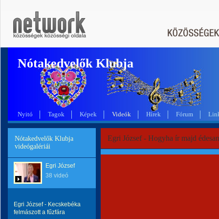
Nótakedvelők Klubja
Nyitó
Tagok
Képek
Videók
Hírek
Fórum
Lin
Egri József - Hogyha ír majd édes
Nótakedvelők Klubja
videógalériái
Egri József
38 videó
Egri József - Kecskebéka
felmászott a fűzfára