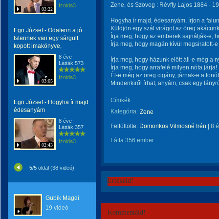
Zene, és Szöveg : Révffy Lajos 1884 - 19
Izolda3
03:22
Hogyha ír majd, édesanyám, írjon a falun
Küldjön egy szál virágot az öreg akácunk
Egri József - Odafenn a jó
Írja meg, hogy az emberek sajnálják-e, h
Istennek van egy sárgult
Írja meg, hogy magán kívül megsiratott-e
kopott imakönyve,
8 éve
Írja meg, hogy házunk előtt áll-e még a n
Látták:573
Írja meg, hogy arrafelé milyen nóta járja!
Él-e még az öreg cigány, járnak-e a fonó
Izolda3
03:05
Mindenkiről írhat, anyám, csak egy lányr
Címkék:
Egri József - Hogyha ír majd
édesanyám
Kategória:
Zene
8 éve
Feltöltötte:
Domonkos Vilmosné Irén
|
8 
Látták:357
Látta 356 ember.
Izolda3
02:43
5/5
oldal (38 videó)
Értékeld!
Gubik Magdi
19 videó
Kommentáld!