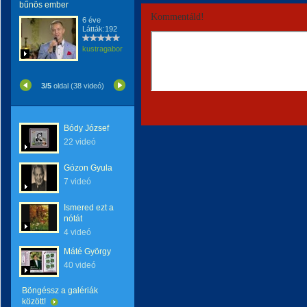
bűnös ember
Kommentáld!
6 éve
Látták:192
kustragabor
3/5
oldal (38 videó)
Bódy József
22 videó
Gózon Gyula
7 videó
Ismered ezt a
nótát
4 videó
Máté György
40 videó
Böngéssz a galériák
között!