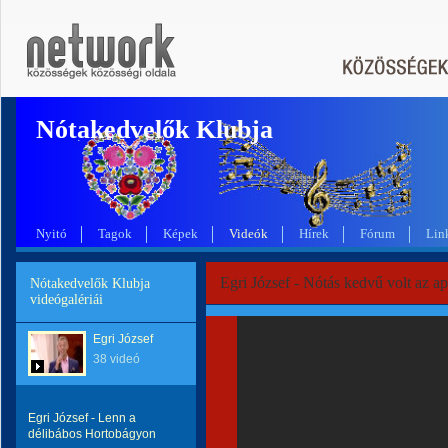
Nótakedvelők Klubja
Nyitó
Tagok
Képek
Videók
Hírek
Fórum
Lin
Egri József - Nótás kedvű volt az a
Nótakedvelők Klubja
videógalériái
Egri József
38 videó
Egri József - Lenn a
délibábos Hortobágyon