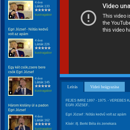
4 éve
Látták:133
kustragabor
Egri József - Nótás kedvű
volt az apám
4 éve
Látták:226
kustragabor
Egy két csók,csere bere
csók Egri József
4 éve
Látták:145
Leírás
Videó beágyazása
kustragabor
FEJES IMRE 1897 - 1975. - VEREBES K
EGRI JÓZSEF..
Három kislány ül a padon
Egri József
Egri József : Nótás kedvű volt az apám
4 éve
Látták:162
Kísér: ifj. Berki Béla és zenekara
kustragabor