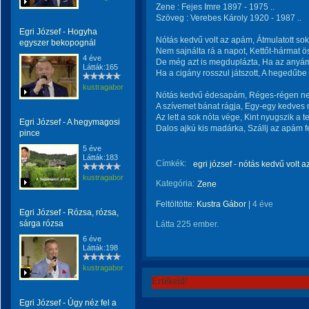
Zene : Fejes Imre 1897 - 1975 ..
Szöveg : Verebes Károly 1920 - 1987 ..
Egri József - Hogyha
Nótás kedvű volt az apám, Átmulatott sok
egyszer bekopognál
Nem sajnálta rá a napot, Kettőt-hármat ös
4 éve
De még azt is megduplázta, Ha az anyá
Látták:165
Ha a cigány rosszul játszott, A hegedűbe
kustragabor
Nótás kedvű édesapám, Réges-régen ne
A szívemet bánat rágja, Egy-egy kedves 
Az lett a sok nóta vége, Kint nyugszik a t
Egri József - A hegymagosi
Dalos ajkú kis madárka, Szállj az apám fe
pince
5 éve
Látták:183
Címkék:
egri józsef - nótás kedvű volt 
kustragabor
Kategória:
Zene
Feltöltötte:
Kustra Gábor
|
4 éve
Egri József - Rózsa, rózsa,
sárga rózsa
Látta 225 ember.
6 éve
Látták:198
kustragabor
Értékeld!
Egri József - Úgy néz fel a