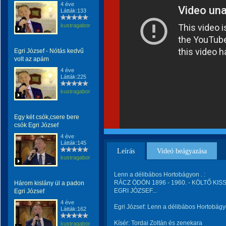
4 éve
Látták:133
kustragabor
Egri József - Nótás kedvű
volt az apám
4 éve
Látták:225
kustragabor
Egy két csók,csere bere
csók Egri József
4 éve
Látták:145
Leírás
Videó beágyazása
kustragabor
Lenn a délibábos Hortobágyon . :
RÁCZ ÖDÖN 1896 - 1960. - KÖLTŐ KISS 
Három kislány ül a padon
EGRI JÓZSEF...
Egri József
4 éve
Egri József: Lenn a délibábos Hortobág
Látták:162
Kísér: Tordai Zoltán és zenekara
kustragabor