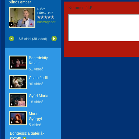
bűnös ember
Kommentáld!
6 éve
Látták:192
kustragabor
3/5
oldal (38 videó)
Benedekffy
Katalin
51 videó
Csala Judit
90 videó
Győri Márta
18 videó
Márton
Györgyi
5 videó
Böngéssz a galériák
között!