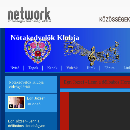
Nótakedvelők Klubja
Nyitó
Tagok
Képek
Videók
Hírek
Fórum
Lin
Egri József - Lenn a délibábos Hor
Nótakedvelők Klubja
videógalériái
Egri József
38 videó
Egri József - Lenn a
délibábos Hortobágyon