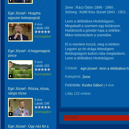
Zene : Rácz Ödön 1896 - 1960 ..
Szöveg : Költő Kiss József 1843 - 1921 ..
Egri József - Hogyha
egyszer bekopognál
Lenn a délibábos Hortobágyon,
4 éve
Megakadt a szemem egy kislányon.
Látták:165
Hullámzott a göndör haja a sötétbe',
Mikor belenéztem a szemébe.
kustragabor
El is mentem hozzá, meg is kértem:
Legyen az én drága feleségem.
Egri József - A hegymagosi
Boldogságom tudom nála megtalálom,
pince
Lenn a délibábos Hortobágyon.
5 éve
Látták:183
Címkék:
egri józsef - lenn a délibábos
kustragabor
Kategória:
Zene
Feltöltötte:
Kustra Gábor
|
4 éve
Egri József - Rózsa, rózsa,
sárga rózsa
Látta 132 ember.
6 éve
Látták:198
kustragabor
Értékeld!
Egri József - Úgy néz fel a