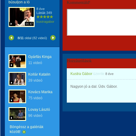
búsuljon a ló
Kommentáld!
8 éve
Látták:349
kustragabor
01:47
8/11
oldal (82 videó)
Gyárfás Kinga
Hozzászólások
11 videó
Kustra Gábor
üzente
8 éve
Kollár Katalin
39 videó
Nagyon jó a dal. Üdv. Gábor.
Kovács Marika
75 videó
Lovay László
96 videó
Böngéssz a galériák
között!