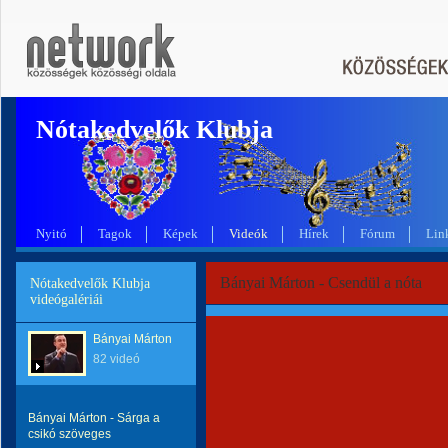
Nótakedvelők Klubja
Nyitó
Tagok
Képek
Videók
Hírek
Fórum
Lin
Bányai Márton - Csendül a nóta
Nótakedvelők Klubja
videógalériái
Bányai Márton
82 videó
Bányai Márton - Sárga a
csikó szöveges