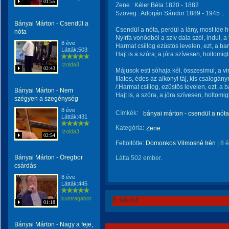
01:55
Zene : Kéler Béla 1820 - 1882
Szöveg : Adorján Sándor 1889 - 1945 ..
Bányai Márton - Csendül a
Csendül a nóta, perdül a lány, most ide 
nóta
Nyírfa vonódból a szív dala szól, indul, a f
8 éve
Harmat csillog ezüstös levelen, ezt, a 
Látták:503
Hajt is a szóra, a jóra szívesen, holtomig
Izolda3
02:43
Májusok esti sóhaja kél, összesimul, a vir
Illatos, édes az alkonyi táj, kis csalogányn
/:Harmat csillog, ezüstös levelen, ezt, 
Bányai Márton - Nem
Hajt is, a szóra, a jóra szívesen, holtomig
szégyen a szegénység
8 éve
Címkék:
bányai márton - csendül a nóta
Látták:431
Kategória:
Zene
Izolda3
02:54
Feltöltötte:
Domonkos Vilmosné Irén
|
8 
Bányai Márton - Öregbor
Látta 502 ember.
csárdás
8 éve
Látták:445
kustragabor
Értékeld!
01:18
Bányai Márton - Nagy a feje,