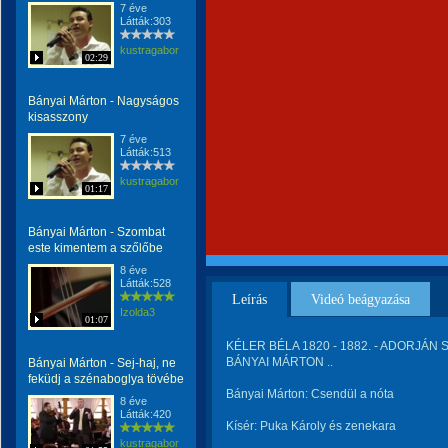
7 éve
Látták:303
kustragabor
02:29
Bányai Márton - Nagyságos
kisasszony
7 éve
Látták:513
kustragabor
01:17
Bányai Márton - Szombat
este kimentem a szőlőbe
8 éve
Látták:528
Leírás
Videó beágyazása
Izolda3
01:07
KÉLER BÉLA 1820 - 1882. - ADORJÁN S
BÁNYAI MÁRTON ..
Bányai Márton - Sej-haj, ne
feküdj a szénaboglya tövébe
Bányai Márton: Csendül a nóta
8 éve
Látták:420
Kísér: Puka Károly és zenekara
kustragabor