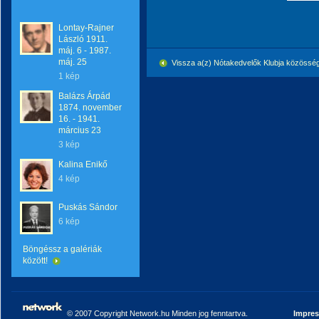
Lontay-Rajner
László 1911.
máj. 6 - 1987.
máj. 25
Vissza a(z) Nótakedvelők Klubja közössé
1 kép
Balázs Árpád
1874. november
16. - 1941.
március 23
3 kép
Kalina Enikő
4 kép
Puskás Sándor
6 kép
Böngéssz a galériák
között!
© 2007 Copyright Network.hu Minden jog fenntartva.
Impre