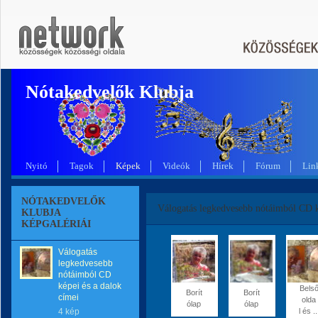
Nótakedvelők Klubja
Nyitó
Tagok
Képek
Videók
Hírek
Fórum
Lin
NÓTAKEDVELŐK
Válogatás legkedvesebb nótáimból CD k
KLUBJA
KÉPGALÉRIÁI
Válogatás
legkedvesebb
nótáimból CD
képei és a dalok
Bels
Borít
Borít
címei
olda
ólap
ólap
4 kép
l és ..