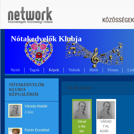
Nótakedvelők Klubja
Nyitó
Tagok
Képek
Videók
Hírek
Fórum
Lin
NÓTAKEDVELŐK
Várady Aladár
KLUBJA
KÉPGALÉRIÁI
Várady Aladár
2 kép
Várad
VÁRAD
y Ala
Y AL
Fehér Erzsébet
dár
ADÁR ...