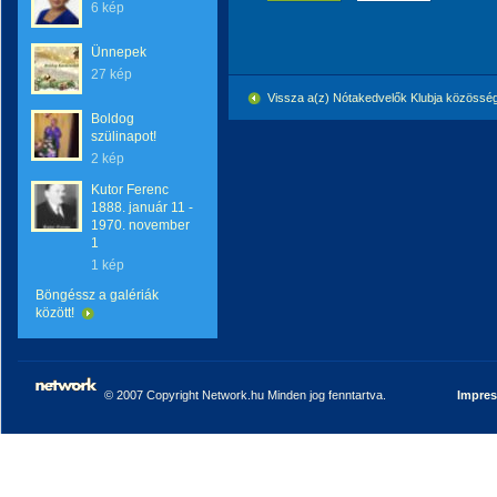
6 kép
Ünnepek
27 kép
Vissza a(z) Nótakedvelők Klubja közössé
Boldog
szülinapot!
2 kép
Kutor Ferenc
1888. január 11 -
1970. november
1
1 kép
Böngéssz a galériák
között!
© 2007 Copyright Network.hu Minden jog fenntartva.
Impre