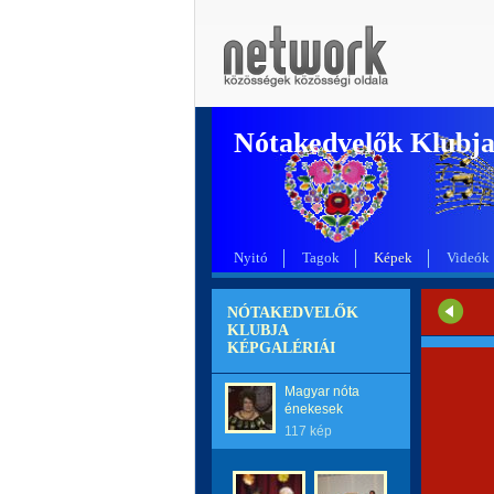
Nótakedvelők Klubj
Nyitó
Tagok
Képek
Videók
NÓTAKEDVELŐK
KLUBJA
KÉPGALÉRIÁI
Magyar nóta
énekesek
117 kép