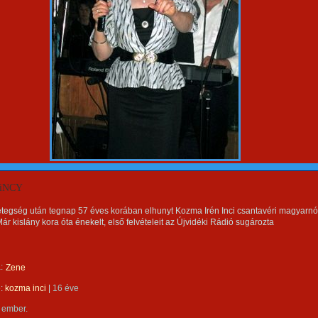
iNCY
tegség után tegnap 57 éves korában elhunyt Kozma Irén Inci csantavéri magyarnó
ár kislány kora óta énekelt, első felvételeit az Újvidéki Rádió sugározta
:
Zene
e:
kozma inci
|
16 éve
 ember.