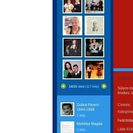
kOZMA 
14/15
oldal (117 kép)
Súlyos be
énekes. M
Zsákai Ferenc
Címkék:
1944-1999
Kategória
1 kép
Feltöltött
Mellétey Magda
Látta 914
2 kép