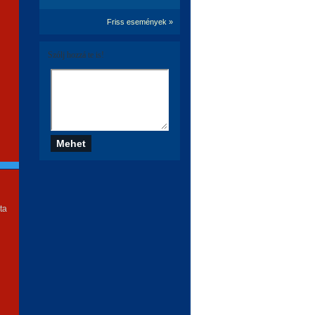
Friss események »
Szólj hozzá te is!
ta