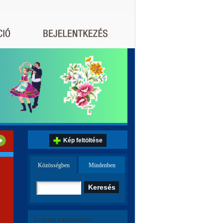
Kép feltöltése
Közösségben
Mindenben
Ez történt a közösségben: