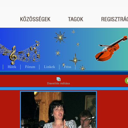
a
Hírek
Fórum
Linkek
Friss
Diavetítés indítása