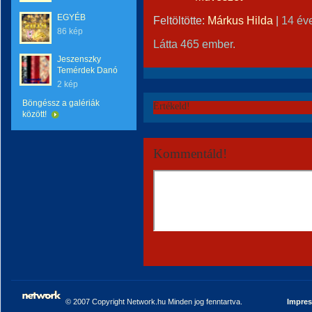
EGYÉB
Feltöltötte:
Márkus Hilda
|
14 év
86 kép
Látta 465 ember.
Jeszenszky
Temérdek Danó
2 kép
Böngéssz a galériák
Értékeld!
között!
Kommentáld!
© 2007 Copyright Network.hu Minden jog fenntartva.
Impre