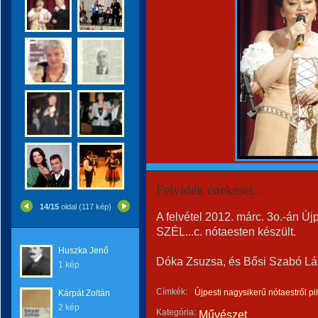
Felvidék énekesei...
14/15
oldal (117 kép)
A felvétel 2012. márc. 3o.-
SZÉL...c. nótaesten készült.
Huszka Jenő
Dóka Zsuzsa, és Bősi Szabó Lász
1 kép
Címkék:
Újpesti nagysikerű nótaestről p
Kárpát Zoltán
2 kép
Kategória:
Művészet