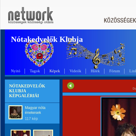
Nótakedvelők Klubja
Nyitó
Tagok
Képek
Videók
Hírek
Fórum
Lin
NÓTAKEDVELŐK
Di
KLUBJA
KÉPGALÉRIÁI
Magyar nóta
énekesek
117 kép