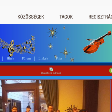
a
Hírek
Fórum
Linkek
Friss
Diavetítés indítása