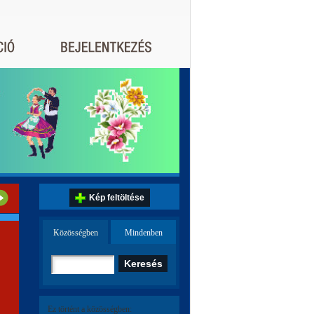
Kép feltöltése
Közösségben
Mindenben
Ez történt a közösségben: