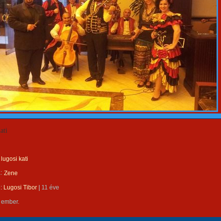
ati
lugosi kati
:
Zene
e:
Lugosi Tibor
|
11 éve
 ember.