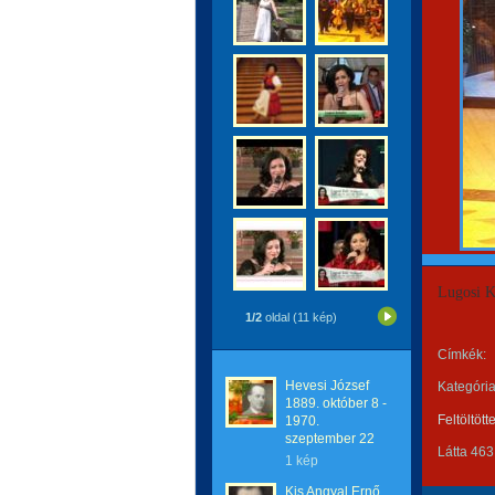
Lugosi K
1/2
oldal (11 kép)
Címkék:
Hevesi József
Kategória
1889. október 8 -
Feltöltött
1970.
szeptember 22
Látta 463
1 kép
Kis Angyal Ernő