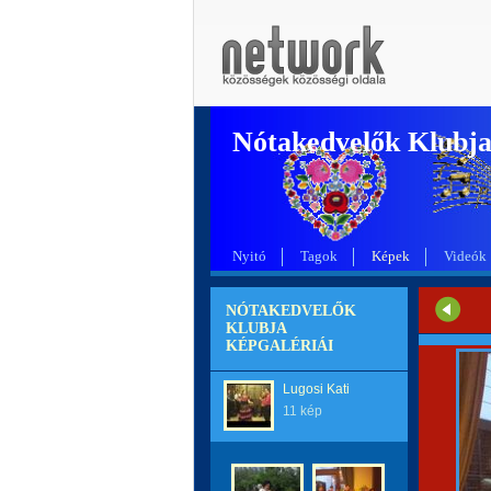
Nótakedvelők Klubj
Nyitó
Tagok
Képek
Videók
NÓTAKEDVELŐK
KLUBJA
KÉPGALÉRIÁI
Lugosi Kati
11 kép