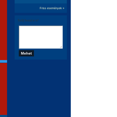
Friss események »
Szólj hozzá te is!