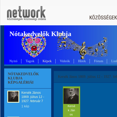
Nótakedvelők Klubja
Nyitó
Tagok
Képek
Videók
Hírek
Fórum
Lin
NÓTAKEDVELŐK
Kersék János 1869. július 12 - 1927. fe
KLUBJA
KÉPGALÉRIÁI
Kersék János
1869. július 12 -
1927. február 7
1 kép
Kersé
k Ján
os