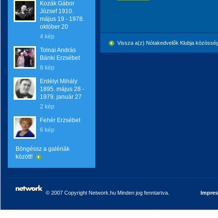
Kozák Gábor
József 1910.
május 19 - 1978.
október 20
4 kép
Vissza a(z) Nótakedvelők Klubja közössé
Tolnai András
Bánki Erzsébet
8 kép
Erdélyi Mihály
1895. május 28 -
1979. január 27
2 kép
Fehér Erzsébet
6 kép
Böngéssz a galériák
között!
© 2007 Copyright Network.hu Minden jog fenntartva.
Impre