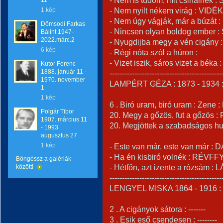
- Nem is tudom, mit csinálnék 
11
- Nem nyilt nékem virág : VIDÉK
1 kép
- Nem úgy vágják, már a búzát
Dömsödi Farkas
- Nincsen olyan boldog ember 
Bálint 1947-
2022.márc.2
- Nyugdijba megy a vén cigány :
6 kép
- Régi nóta szól a húron :
- Vizet iszik, sáros vizet a bék
Kutor Ferenc
1888. január 11 -
---------------------------------------------
1970. november
LAMPÉRT GÉZA : 1873 - 1934 
1
1 kép
6 . Biró uram, biró uram : Zene
Polgár Tibor
20. Megy a gőzös, fut a gőzös 
1907. március 11
20. Megjöttek a szabadságos hu
- 1993.
augusztus 27
1 kép
- Este van már, este van már :
- Ha én kisbiró volnék : RÉVFF
Böngéssz a galériák
- Hétfőn, azt izente a rózsám : 
között!
---------------------------------------------
LENGYEL MISKA 1864 - 1916 :
2 . A cigányok sátora : -------
3 . Esik eső csendesen : --------