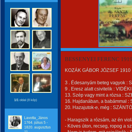
BESSENYEI FERENC 1919 -
KOZÁK GÁBOR JÓZSEF 1910 - 
3 . Édesanyám beteg vagyok : 
9 . Eresz alatt csivitelik : VIDÉKI
13. Szép vagy mint a rózsa :
1/1
oldal (8 kép)
16. Hajdanában, a babámmal 
20. Hazajutok-e, még : SZÁNT
Lavotta_János
- Haragszik a rózsám, az én vi
1764. július 5 -
- Köves úton, recseg, ropog a sz
1820. augusztus