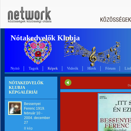
Nótakedvelők Klubja
Nyitó
Tagok
Képek
Videók
Hírek
Fórum
Lin
NÓTAKEDVELŐK
Di
KLUBJA
KÉPGALÉRIÁI
Bessenyei
Ferenc 1919.
február 10 -
2004. december
27
8 kép