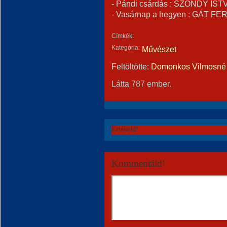
- Pándi csárdás : SZONDY ISTV
- Vasárnap a hegyen : GÁT FE
Címkék:
Kategória:
Művészet
Feltöltötte:
Domonkos Vilmosné 
Látta 787 ember.
Értékeld!
Kommentáld!