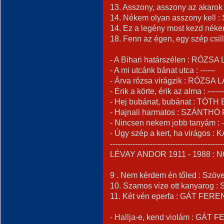
13. Asszony, asszony az akarok 
14. Nékem olyan asszony kell 
14. Ez a legény most kezd nékem t
18. Fenn az égen, egy szép cs
- A Bihari határszélen : RÓZSA 
- A mi utcánk bánat utca : ------
- Árva rózsa virágzik : RÓZSA 
- Érik a körte, érik az alma : ------
- Hej bubánat, bubánat : TÓTH
- Hajnali harmatos : SZÁNTHÓ
- Nincsen nekem jobb tanyám : --
- Úgy szép a kert, ha virágos :
---------------------------------------------
LÉVAY ANDOR 1911 - 1988 : N
9 . Nem kérdem én tőled : Sz
10. Szamos vize ott kanyarog :
11. Két vén eperfa : GÁT FEREN
- Hallja-e, kend violám : GÁT