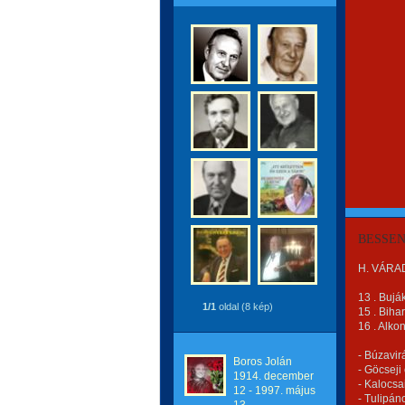
BESSENY
H. VÁRAD
13 . Buj
1/1
oldal (8 kép)
15 . Biha
16 . Alko
- Búzavi
Boros Jolán
- Göcsej
1914. december
- Kalocsa
12 - 1997. május
- Tulipán