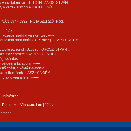
 vagy, látom rajtad : TÓTH JÁNOS ISTVÁN ..
n, a kertek alatt : MAJLÁTH JENŐ ..
---------------------------------------------
TVÁN 197 - 1992 : NÓTASZERZŐ : Nótái :
ni nóták : ----
n közepe, náddal van keritve : -----
születtem rabmadárnak : Szöveg : LASZKY NOÉMI ..
 futott le az égről : Szöveg : OROSZ ISTVÁN ..
szállt az ereszre : SZ. NAGY ENDRE ..
gi csárdás : ------
 verdesi a kalapom : ------
ellő szállt, a kéklő Balatonra : ------
tcán mikor járok : LASZKY NOÉMI ..
intnak ötven a fele : -------
:
Művészet
e:
Domonkos Vilmosné Irén
|
12 éve
 ember.