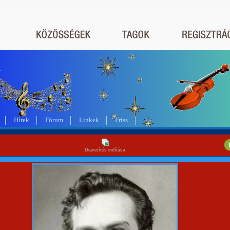
a
Hírek
Fórum
Linkek
Friss
Diavetítés indítása