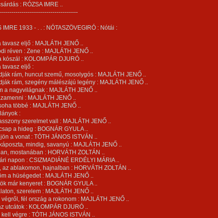
 csárdás : RÓZSA IMRE ..
----------------------------------------
 IMRE 1933 - . . : NÓTASZÖVEGIRÓ : Nótái :
a tavasz eljő : MAJLÁTH JENŐ ..
ódi réven : Zene : MAJLÁTH JENŐ ..
 ha kószál : KOLOMPÁR DJURÓ ..
 tavasz eljő :
ndják rám, huncut szemű, mosolygós : MAJLÁTH JENŐ ..
ndják rám, szegény málészájú legény : MAJLÁTH JENŐ ..
om a nagyvilágnak : MAJLÁTH JENŐ ..
hazamenni : MAJLÁTH JENŐ ..
 soha többé : MAJLÁTH JENŐ ..
 lányok :
asszony szerelmet vall : MAJLÁTH JENŐ ..
csap a hideg : BOGNÁR GYULA ..
 jön a vonat : TÓTH JÁNOS ISTVÁN ..
 káposzta, mindig, savanyú : MAJLÁTH JENŐ ..
bálban, mostanában : HORVÁTH ZOLTÁN ..
yári napon : CSIZMADIÁNÉ ERDÉLYI MÁRIA ..
k, az ablakomon, hajnalban : HORVÁTH ZOLTÁN ..
öm a hüségedet : MAJLÁTH JENŐ ..
tök már kenyeret : BOGNÁR GYULA ..
alaton, szerelem : MAJLÁTH JENŐ ..
, végről, fél ország a rokonom : MAJLÁTH JENŐ ..
 az utcátok : KOLOMPÁR DJURÓ ..
i kell végre : TÓTH JÁNOS ISTVÁN ..