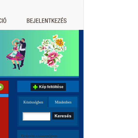
Kép feltöltése
Közösségben
Mindenben
Ez történt a közösségben: