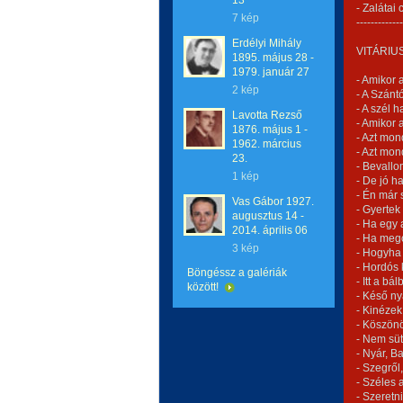
13
- Zalátai
7 kép
-------------
Erdélyi Mihály
VITÁRIUS
1895. május 28 -
1979. január 27
- Amikor 
2 kép
- A Szánt
- A szél
Lavotta Rezső
- Amikor a
1876. május 1 -
- Azt mo
1962. március
- Azt mo
23.
- Bevall
1 kép
- De jó 
- Én már
Vas Gábor 1927.
- Gyertek
augusztus 14 -
- Ha egy 
2014. április 06
- Ha meg
3 kép
- Hogyha
- Hordós
Böngéssz a galériák
- Itt a 
között!
- Késő n
- Kinéze
- Köszön
- Nem sü
- Nyár, B
- Szegről
- Széles
- Szeretn