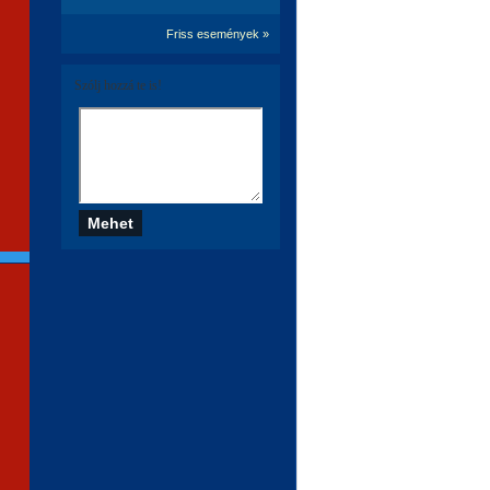
Friss események »
Szólj hozzá te is!