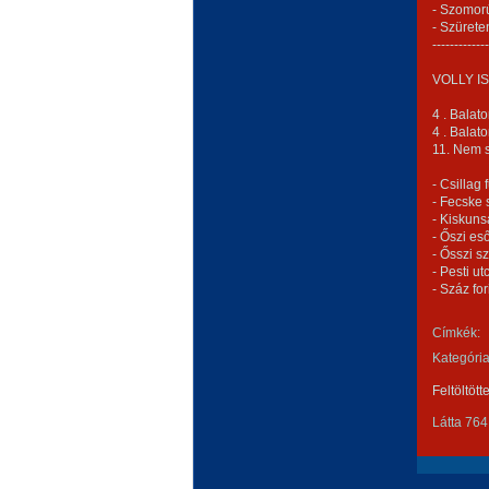
- Szomorú
- Szürete
-------------
VOLLY IS
4 . Balato
4 . Balato
11. Nem 
- Csillag
- Fecske 
- Kiskunsá
- Őszi eső
- Ősszi sz
- Pesti u
- Száz for
Címkék:
Kategória
Feltöltött
Látta 764