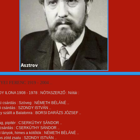
EI FERENC 1919 - 2004 ..
Y ILONA 1908 - 1978 : NÓTASZERZŐ : Nótái :
áki csárdás : Szöveg : NÉMETH BÉLÁNÉ ..
ri csárdás : SZONDY ISTVÁN ..
ny szállt a Balatonra : BORSI DARÁZS JÓZSEF ..
rág, pipitér : CSERKÚTHY SÁNDOR ..
i csárdás : CSERKÚTHY SÁNDOR ..
i lányok, himes a kötőtök : NÉMETH BÉLÁNÉ ..
os zöld zsalu : SZONDY ISTVÁN ..