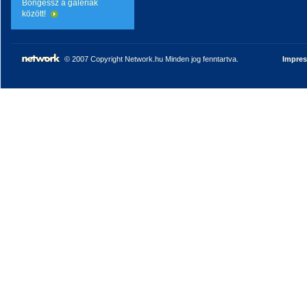
Böngéssz a galériák
között!
© 2007 Copyright Network.hu Minden jog fenntartva.
Impre