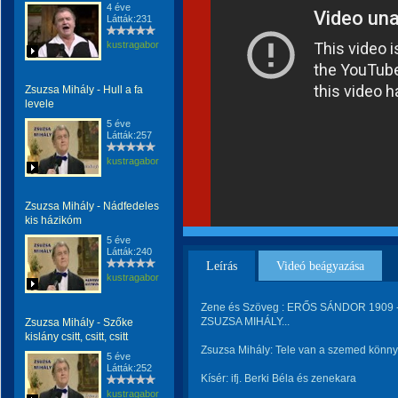
4 éve
Látták:231
kustragabor
Zsuzsa Mihály - Hull a fa
levele
5 éve
Látták:257
kustragabor
Zsuzsa Mihály - Nádfedeles
kis házikóm
5 éve
Látták:240
Leírás
Videó beágyazása
kustragabor
Zene és Szöveg : ERŐS SÁNDOR 1909 - 
ZSUZSA MIHÁLY...
Zsuzsa Mihály - Szőke
kislány csitt, csitt, csitt
Zsuzsa Mihály: Tele van a szemed könny
5 éve
Látták:252
Kísér: ifj. Berki Béla és zenekara
kustragabor