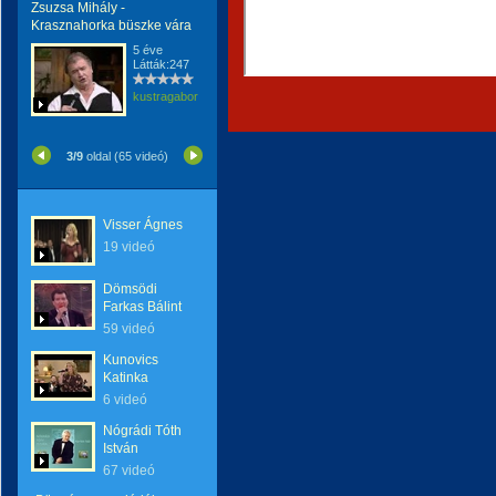
Zsuzsa Mihály -
Krasznahorka büszke vára
5 éve
Látták:247
kustragabor
3/9
oldal (65 videó)
Visser Ágnes
19 videó
Dömsödi
Farkas Bálint
59 videó
Kunovics
Katinka
6 videó
Nógrádi Tóth
István
67 videó