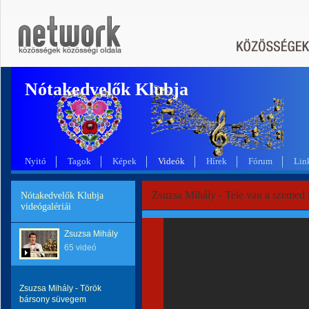
Nótakedvelők Klubja
Nyitó
Tagok
Képek
Videók
Hírek
Fórum
Lin
Zsuzsa Mihály - Tele van a szemed
Nótakedvelők Klubja
videógalériái
Zsuzsa Mihály
65 videó
Zsuzsa Mihály - Török
bársony süvegem