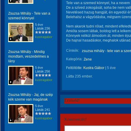
Tele van a szemed könnyel, ha a nevem 
De a szíved zokogását, soha be nem vall
Nevetésed hazug hangját, én egyedül ér
Zsuzsa Mihály - Tele van a
Belehalsz a vágyódásba, mégsem üzens
szemed könnyel
5 éve
Nem akarok tudni rólad, mindent elfeled
Látták:236
Amióta sosem látlak, boldog lett a lelkem
Könnyek nélkül álmodom át, minden éjs
kustragabor
De hajnal hasadáskor, meghalok utánad
Címkék:
zsuzsa mihály - tele van a sz
Zsuzsa Mihály - Mindig
mondtam, veszedelmes a
Kategória:
Zene
lány
5 éve
Feltöltötte:
Kustra Gábor
|
5 éve
Látták:256
Látta 235 ember.
kustragabor
Zsuzsa Mihály - Jaj, de szép
kék szeme van magának
Értékeld!
5 éve
Látták:241
kustragabor
Kommentáld!