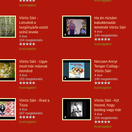
kustragabor
kustragabor
Vörös Sári -
Ha én rózsám
Lehullott a
kakukkmadár
rezgőnyárfa ezüst
lehetnék Vörös Sári
4 éve
színű levele
144 megtekintés
4 éve
154 megtekintés
kustragabor
kustragabor
Vörös Sári - Ugye
Nincsen Annyi
most már másnak
Tenger Csillag -
mondod
Vörös Sári
4 éve
4 éve
153 megtekintés
149 megtekintés
kustragabor
kustragabor
Vörös Sári - Árad a
Vörös Sári - Azt
Tisza
hiszed, hogy
4 éve
boldog vagy már
167 megtekintés
4 éve
154 megtekintés
kustragabor
kustragabor