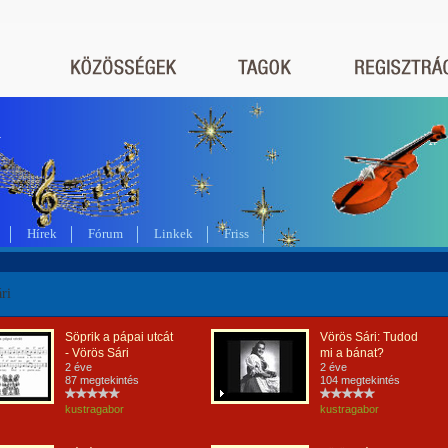
a
Hírek
Fórum
Linkek
Friss
ri
Söprik a pápai utcát
Vörös Sári: Tudod
- Vörös Sári
mi a bánat?
2 éve
2 éve
87 megtekintés
104 megtekintés
kustragabor
kustragabor