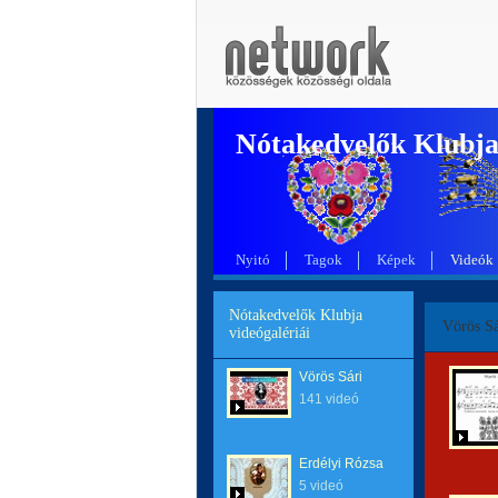
Nótakedvelők Klubj
Nyitó
Tagok
Képek
Videók
Nótakedvelők Klubja
Vörös Sá
videógalériái
Vörös Sári
141 videó
Erdélyi Rózsa
5 videó