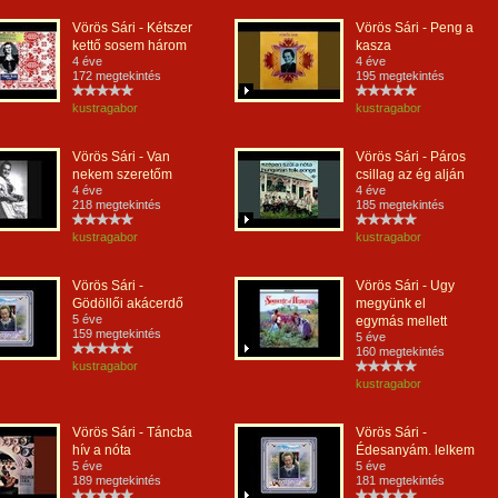
Vörös Sári - Kétszer
Vörös Sári - Peng a
kettő sosem három
kasza
4 éve
4 éve
172 megtekintés
195 megtekintés
kustragabor
kustragabor
Vörös Sári - Van
Vörös Sári - Páros
nekem szeretőm
csillag az ég alján
4 éve
4 éve
218 megtekintés
185 megtekintés
kustragabor
kustragabor
Vörös Sári -
Vörös Sári - Ugy
Gödöllői akácerdő
megyünk el
5 éve
egymás mellett
159 megtekintés
5 éve
160 megtekintés
kustragabor
kustragabor
Vörös Sári - Táncba
Vörös Sári -
hív a nóta
Édesanyám. lelkem
5 éve
5 éve
189 megtekintés
181 megtekintés