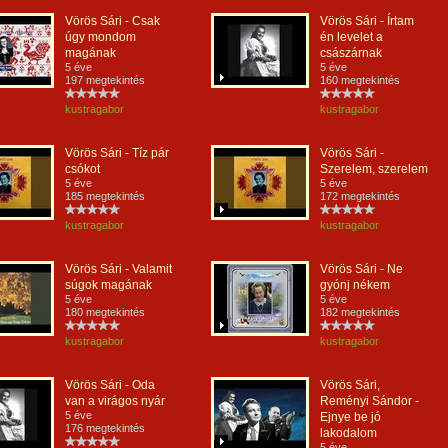
Vörös Sári - Csak
Vörös Sári - Írtam
úgy mondom
én levelet a
magának
császárnak
5 éve
5 éve
197 megtekintés
160 megtekintés
kustragabor
kustragabor
Vörös Sári - Tíz pár
Vörös Sári -
csókot
Szerelem, szerelem
5 éve
5 éve
185 megtekintés
172 megtekintés
kustragabor
kustragabor
Vörös Sári - Valamit
Vörös Sári - Ne
súgok magának
gyónj nékem
5 éve
5 éve
180 megtekintés
182 megtekintés
kustragabor
kustragabor
Vörös Sári - Oda
Vörös Sári,
van a virágos nyár
Reményi Sándor -
5 éve
Ejnye be jó
176 megtekintés
lakodalom
5 éve