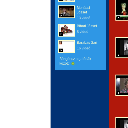
Mohácsi
József
13 videó
Bihari József
8 videó
Barabás Sári
16 videó
Böngéssz a galériák
között!