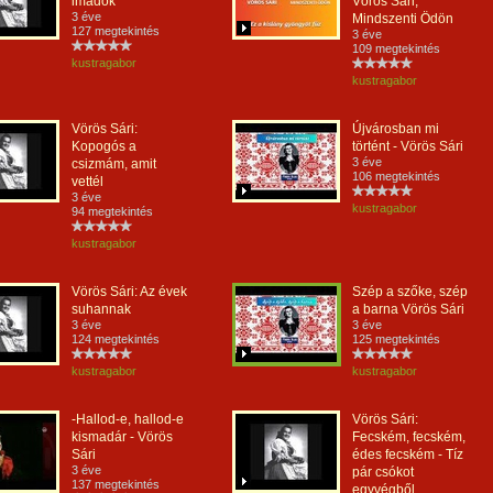
imádok
Vörös Sári,
3 éve
Mindszenti Ödön
127 megtekintés
3 éve
109 megtekintés
kustragabor
kustragabor
Vörös Sári:
Újvárosban mi
Kopogós a
történt - Vörös Sári
3 éve
csizmám, amit
106 megtekintés
vettél
3 éve
kustragabor
94 megtekintés
kustragabor
Vörös Sári: Az évek
Szép a szőke, szép
suhannak
a barna Vörös Sári
3 éve
3 éve
124 megtekintés
125 megtekintés
kustragabor
kustragabor
-Hallod-e, hallod-e
Vörös Sári:
kismadár - Vörös
Fecském, fecském,
Sári
édes fecském - Tíz
3 éve
pár csókot
137 megtekintés
egyvégből