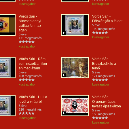
kustragabor
kustragabor
Vörös Sári -
Vörös Sári -
Nincsen annyi
Fölszántják a földet
5 éve
csillag fenn az
199 megtekintés
égen
5 éve
kustragabor
171 megtekintés
kustragabor
Vörös Sári - Rám
Vörös Sári -
sem nézett amikor
Ereszkedik le a
én megláttam
felhő
5 éve
5 éve
168 megtekintés
171 megtekintés
kustragabor
kustragabor
Vörös Sári - Hull a
Vörös Sári -
levél a virágról
Orgonavirágos
5 éve
tavasz éjszakákon
216 megtekintés
5 éve
159 megtekintés
kustragabor
kustragabor