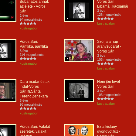
Búbánatos annak
Vörös Sári:
az élete - Vörös
Libamáj, kacsamáj
3 éve
Sári
126 megtekintés
2 éve
94 megtekintés
kustragabor
kustragabor
Vörös Sári:
Szórja a nap
Pántlika, pántlika
aranysugarát -
3 éve
Vörös Sári
114 megtekintés
3 éve
103 megtekintés
kustragabor
kustragabor
Daru madár útnak
Nem jön levél -
indul-Vörös
Vörös Sári
3 éve
Sári:Ifj.Sánta
103 megtekintés
Ferenc Zenekara
3 éve
kustragabor
98 megtekintés
kustragabor
Vörös Sári: Valakit
Ez a kislány
szeretek, valakit
gyöngyöt fűz -