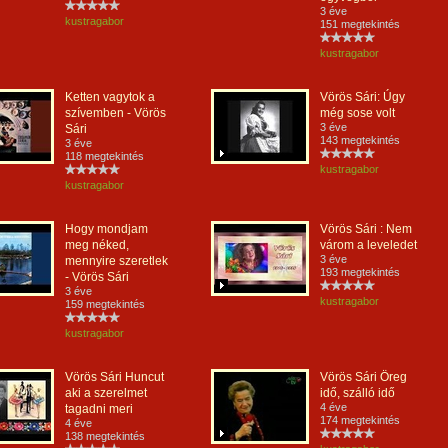
3 éve
kustragabor
151 megtekintés
kustragabor
Ketten vagytok a
Vörös Sári: Úgy
szívemben - Vörös
még sose volt
3 éve
Sári
143 megtekintés
3 éve
118 megtekintés
kustragabor
kustragabor
Hogy mondjam
Vörös Sári : Nem
meg néked,
várom a leveledet
3 éve
mennyire szeretlek
193 megtekintés
- Vörös Sári
3 éve
kustragabor
159 megtekintés
kustragabor
Vörös Sári Huncut
Vörös Sári Öreg
aki a szerelmet
idő, szálló idő
4 éve
tagadni meri
174 megtekintés
4 éve
138 megtekintés