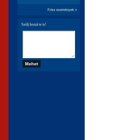
Friss események »
Szólj hozzá te is!