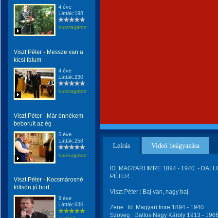
4 éve
Látták:198
kustragabor
Viszt Péter - Messze van a
kicsi falum
4 éve
Látták:230
kustragabor
Viszt Péter - Már énnékem
beborult az ég
5 éve
Látták:258
Leírás
Videó beágyazása
kustragabor
ID. MAGYARI IMRE 1894 - 1940. - DALL
PÉTER ..
Viszt Péter - Kocsmárosné
töltsön jó bort
Viszt Péter : Baj van, nagy baj
9 éve
Látták:636
Zene : Id. Magyari Imre 1894 - 1940 ..
Szöveg : Dallos Nagy Károly 1913 - 1966 