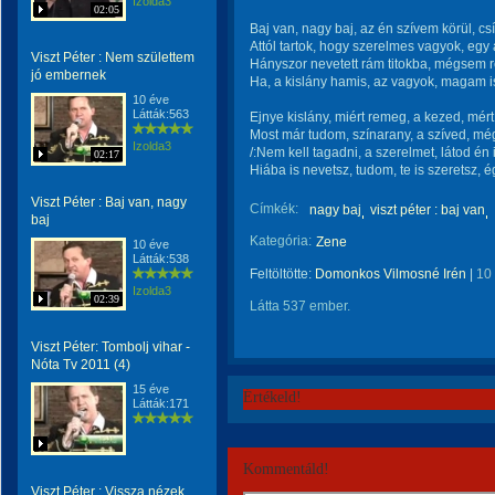
Izolda3
02:05
Baj van, nagy baj, az én szívem körül, cs
Attól tartok, hogy szerelmes vagyok, egy
Viszt Péter : Nem születtem
Hányszor nevetett rám titokba, mégsem 
jó embernek
Ha, a kislány hamis, az vagyok, magam is
10 éve
Látták:563
Ejnye kislány, miért remeg, a kezed, mért
Most már tudom, színarany, a szíved, mé
Izolda3
/:Nem kell tagadni, a szerelmet, látod én 
02:17
Hiába is nevetsz, tudom, te is szeretsz, ég
Viszt Péter : Baj van, nagy
Címkék:
nagy baj
viszt péter : baj van
baj
Kategória:
Zene
10 éve
Látták:538
Feltöltötte:
Domonkos Vilmosné Irén
|
10
Izolda3
02:39
Látta 537 ember.
Viszt Péter: Tombolj vihar -
Nóta Tv 2011 (4)
15 éve
Értékeld!
Látták:171
Kommentáld!
Viszt Péter : Vissza nézek