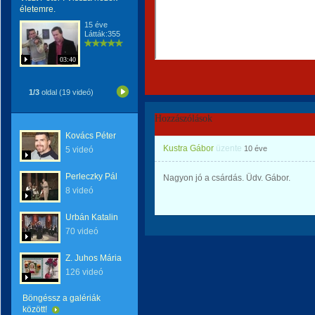
életemre.
15 éve
Látták:355
03:40
1/3
oldal (19 videó)
Hozzászólások
Kovács Péter
Kustra Gábor
üzente
10 éve
5 videó
Perleczky Pál
Nagyon jó a csárdás. Üdv. Gábor.
8 videó
Urbán Katalin
70 videó
Z. Juhos Mária
126 videó
Böngéssz a galériák
között!