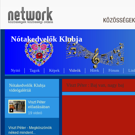
Nótakedvelők Klubja
Nyitó
Tagok
Képek
Videók
Hírek
Fórum
Lin
Viszt Péter : Baj van, nagy baj
Nótakedvelők Klubja
videógalériái
Viszt Péter
előadásában
19 videó
Viszt Péter - Megköszönök
néked mindent...