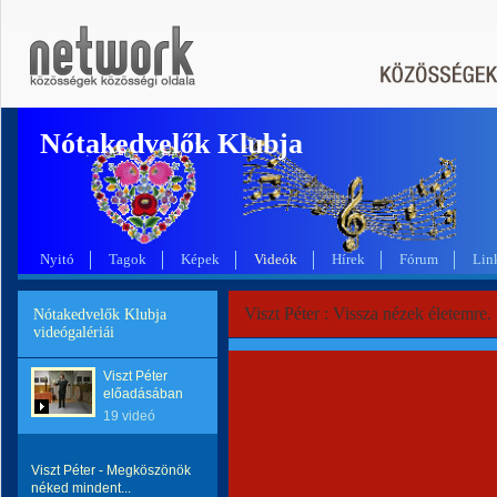
Nótakedvelők Klubja
Nyitó
Tagok
Képek
Videók
Hírek
Fórum
Lin
Viszt Péter : Vissza nézek életemre.
Nótakedvelők Klubja
videógalériái
Viszt Péter
előadásában
19 videó
Viszt Péter - Megköszönök
néked mindent...