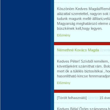
Köszönöm Kedves Magda!Reméle
alázattal szeretettel, nagyon sok
tudunk magunk mellé állítani,velü
Magyarság meghatározó eleme 
büszkének kell,hogy legyen.
Előzmény
Némethné Kovács Magda
üzent
Kedves Péter! Szívből remélem, h
követőjeként számíthat rám. Bold
mert ők a túlélés biztosítékai ,
hasonlítható kincse fennmaradjo
Előzmény
üzente
[Törölt felhasználó]
15 éve
Kedves Béla! Öröm számomra,ho