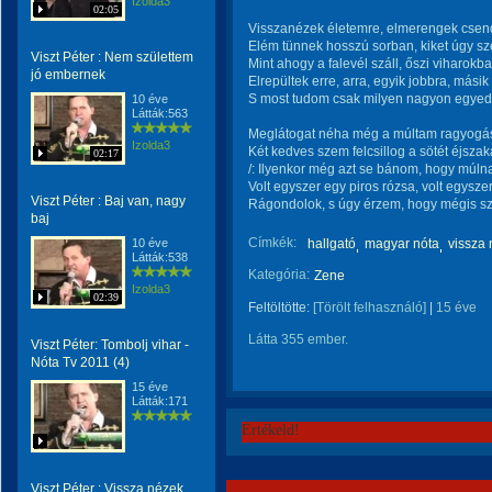
Izolda3
02:05
Visszanézek életemre, elmerengek csen
Elém tünnek hosszú sorban, kiket úgy sz
Viszt Péter : Nem születtem
Mint ahogy a falevél száll, őszi viharokba
jó embernek
Elrepültek erre, arra, egyik jobbra, másik
S most tudom csak milyen nagyon egyed
10 éve
Látták:563
Meglátogat néha még a múltam ragyogá
Izolda3
Két kedves szem felcsillog a sötét éjsza
02:17
/: Ilyenkor még azt se bánom, hogy múln
Volt egyszer egy piros rózsa, volt egyszer
Viszt Péter : Baj van, nagy
Rágondolok, s úgy érzem, hogy mégis szép
baj
Címkék:
10 éve
hallgató
magyar nóta
vissza 
Látták:538
Kategória:
Zene
Izolda3
02:39
Feltöltötte:
[Törölt felhasználó]
|
15 éve
Látta 355 ember.
Viszt Péter: Tombolj vihar -
Nóta Tv 2011 (4)
15 éve
Látták:171
Értékeld!
Viszt Péter : Vissza nézek