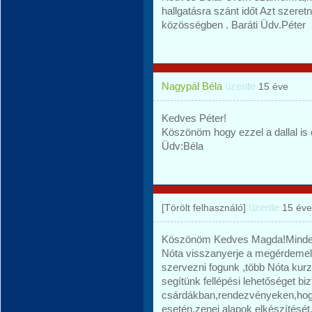
hallgatásra szánt időt Azt szere
közösségben . Baráti Üdv.Péter
Nagypál Béla
üzente
15 éve
Kedves Péter!
Köszönöm hogy ezzel a dallal is 
Üdv:Béla
üzente
[Törölt felhasználó]
15 éve
Köszönöm Kedves Magda!Minden
Nóta visszanyerje a megérdemel
szervezni fogunk ,több Nóta kurz
segítünk fellépési lehetőséget bi
csárdákban,rendezvényeken,hogy
esetén,zenei alapok elkészítését