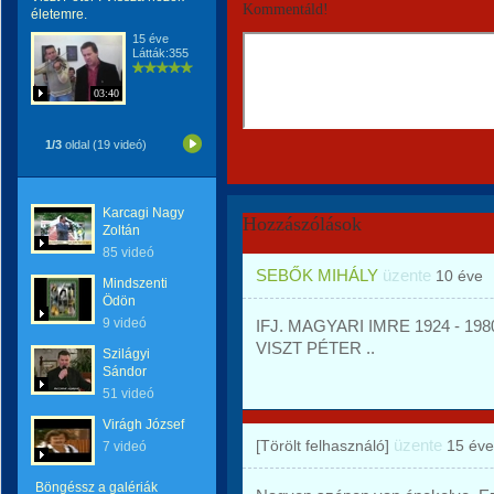
Kommentáld!
életemre.
15 éve
Látták:355
03:40
1/3
oldal (19 videó)
Karcagi Nagy
Hozzászólások
Zoltán
85 videó
SEBŐK MIHÁLY
üzente
10 éve
Mindszenti
Ödön
9 videó
IFJ. MAGYARI IMRE 1924 - 1980
VISZT PÉTER ..
Szilágyi
Sándor
51 videó
Virágh József
üzente
[Törölt felhasználó]
15 éve
7 videó
Böngéssz a galériák