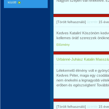
Nagyon szépen van énekelve. Ez
között!
üzente
[Törölt felhasználó]
15 éve
Kedves Katalin! Köszönöm kedve
kellemes órát! szerezzek önöknek
Előzmény
Urbánné-Juhász Katalin Masszá
Lélekemelő élmény volt e gyönyör
Kedves Péter, maga egy csodálat
nem énekelni a legnagyobb vétek
erőben és egészségben! További 
üzente
[Törölt felhasználó]
15 éve