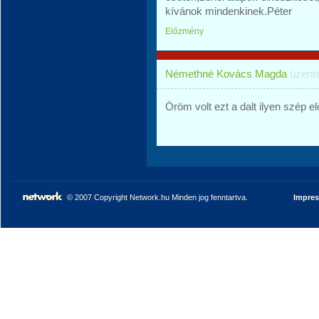
kívánok mindenkinek.Péter
Előzmény
Némethné Kovács Magda
üzent
Öröm volt ezt a dalt ilyen szép el
© 2007 Copyright Network.hu Minden jog fenntartva.
Impre