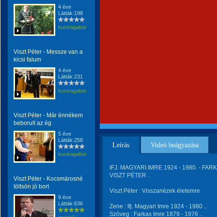
4 éve
Látták:198
kustragabor
Viszt Péter - Messze van a
kicsi falum
4 éve
Látták:231
kustragabor
Viszt Péter - Már énnékem
beborult az ég
5 éve
Látták:258
Leírás
Videó beágyazása
kustragabor
IFJ. MAGYARI IMRE 1924 - 1980. - FARK
VISZT PÉTER ..
Viszt Péter - Kocsmárosné
töltsön jó bort
Viszt Péter : Visszanézek életemre
9 éve
Látták:636
Zene : Ifj. Magyari Imre 1924 - 1980 ..
Szöveg : Farkas Imre 1879 - 1976 ..