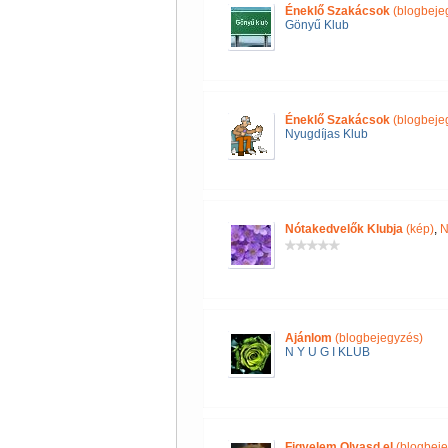
Éneklő Szakácsok
(blogbeje
Gönyű Klub
Éneklő Szakácsok
(blogbeje
Nyugdíjas Klub
Nótakedvelők Klubja
(kép)
,
N
Ajánlom
(blogbejegyzés)
N Y U G I KLUB
Figyelem Olvasd el
(blogbeje