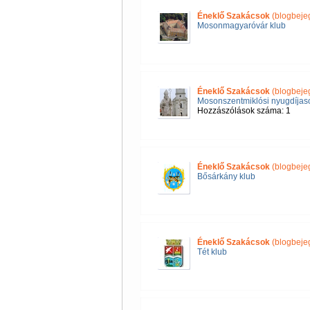
Éneklő Szakácsok
(blogbeje
Mosonmagyaróvár klub
Éneklő Szakácsok
(blogbeje
Mosonszentmiklósi nyugdíjas
Hozzászólások száma: 1
Éneklő Szakácsok
(blogbeje
Bősárkány klub
Éneklő Szakácsok
(blogbeje
Tét klub