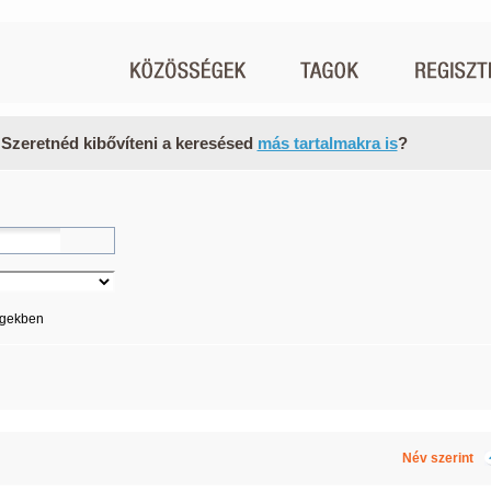
 Szeretnéd kibővíteni a keresésed
más tartalmakra is
?
égekben
Név szerint