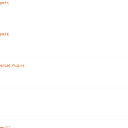
gyzés)
gyzés)
emzeti Muzsika
gyzés)