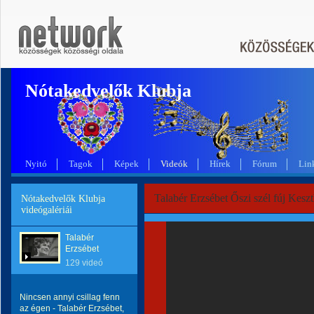
Nótakedvelők Klubja
Nyitó
Tagok
Képek
Videók
Hírek
Fórum
Lin
Talabér Erzsébet Őszi szél fúj Keszt
Nótakedvelők Klubja
videógalériái
Talabér
Erzsébet
129 videó
Nincsen annyi csillag fenn
az égen - Talabér Erzsébet,