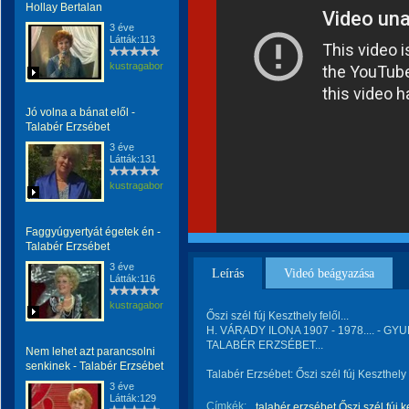
Hollay Bertalan
3 éve
Látták:113
kustragabor
Jó volna a bánat elől -
Talabér Erzsébet
3 éve
Látták:131
kustragabor
Faggyúgyertyát égetek én -
Talabér Erzsébet
3 éve
Leírás
Videó beágyazása
Látták:116
kustragabor
Őszi szél fúj Keszthely felől...
H. VÁRADY ILONA 1907 - 1978.... - GYU
TALABÉR ERZSÉBET...
Nem lehet azt parancsolni
senkinek - Talabér Erzsébet
Talabér Erzsébet: Őszi szél fúj Keszthely 
3 éve
Látták:129
Címkék:
talabér erzsébet Őszi szél fúj k