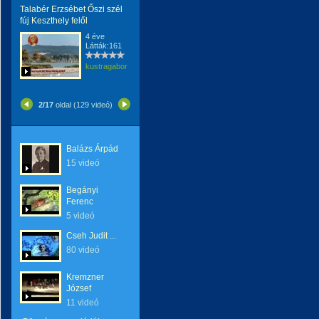
Talabér Erzsébet Őszi szél
fúj Keszthely felől
4 éve
Látták:161
kustragabor
2/17
oldal (129 videó)
Balázs Árpád
15 videó
Begányi
Ferenc
5 videó
Cseh Judit ...
80 videó
Kremzner
József
11 videó