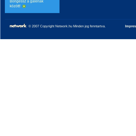
Böngéssz a galériák
között!
© 2007 Copyright Network.hu Minden jog fenntartva.
Impre