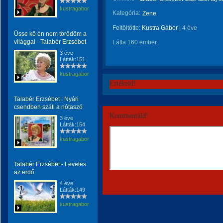
kustragabor
Kategória:
Zene
Feltöltötte:
Kustra Gábor
|
4 éve
Üsse kő én nem törődöm a
világgal - Talabér Erzsébet
Látta 160 ember.
3 éve
Látták:151
kustragabor
Értékeld!
Talabér Erzsébet : Nyári
csendben száll a nótaszó
Kommentáld!
3 éve
Látták:154
kustragabor
Talabér Erzsébet - Leveles
az erdő
4 éve
Látták:149
kustragabor