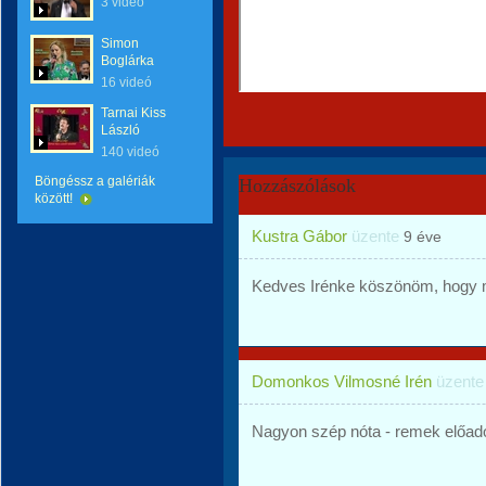
3 videó
Simon
Boglárka
16 videó
Tarnai Kiss
László
140 videó
Böngéssz a galériák
Hozzászólások
között!
Kustra Gábor
üzente
9 éve
Kedves Irénke köszönöm, hogy 
Domonkos Vilmosné Irén
üzent
Nagyon szép nóta - remek előad