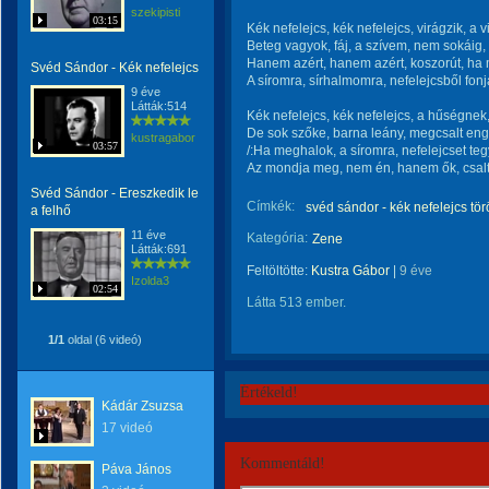
szekipisti
03:15
Kék nefelejcs, kék nefelejcs, virágzik, a vi
Beteg vagyok, fáj, a szívem, nem sokáig,
Hanem azért, hanem azért, koszorút, ha
Svéd Sándor - Kék nefelejcs
A síromra, sírhalmomra, nefelejcsből fonj
9 éve
Látták:514
Kék nefelejcs, kék nefelejcs, a hűségnek
De sok szőke, barna leány, megcsalt en
kustragabor
03:57
/:Ha meghalok, a síromra, nefelejcset teg
Az mondja meg, nem én, hanem ők, csal
Svéd Sándor - Ereszkedik le
Címkék:
svéd sándor - kék nefelejcs tör
a felhő
11 éve
Kategória:
Zene
Látták:691
Feltöltötte:
Kustra Gábor
|
9 éve
Izolda3
02:54
Látta 513 ember.
1/1
oldal (6 videó)
Értékeld!
Kádár Zsuzsa
17 videó
Kommentáld!
Páva János