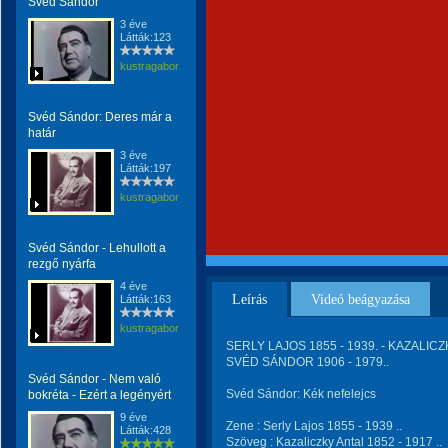
Svéd Sándor
3 éve
Látták:123
kustragabor
Svéd Sándor: Deres már a
határ
3 éve
Látták:197
kustragabor
Svéd Sándor - Lehullott a
rezgő nyárfa
4 éve
Leírás
Videó beágyazása
Látták:163
kustragabor
SERLY LAJOS 1855 - 1939. - KAZALICZK
SVÉD SÁNDOR 1906 - 1979..
Svéd Sándor - Nem való
Svéd Sándor: Kék nefelejcs
bokréta - Ezért a legényért
9 éve
Zene : Serly Lajos 1855 - 1939 ..
Látták:428
Szöveg : Kazaliczky Antal 1852 - 1917 ..