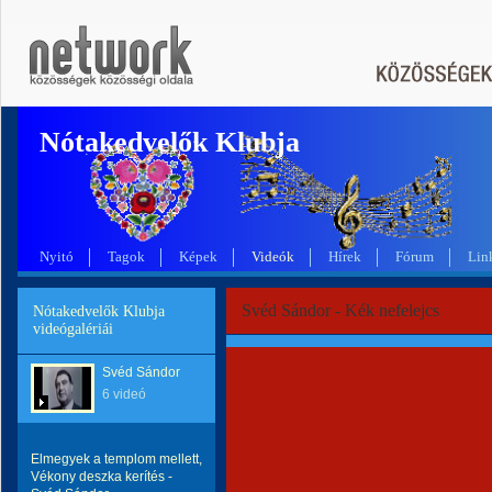
Nótakedvelők Klubja
Nyitó
Tagok
Képek
Videók
Hírek
Fórum
Lin
Svéd Sándor - Kék nefelejcs
Nótakedvelők Klubja
videógalériái
Svéd Sándor
6 videó
Elmegyek a templom mellett,
Vékony deszka kerítés -