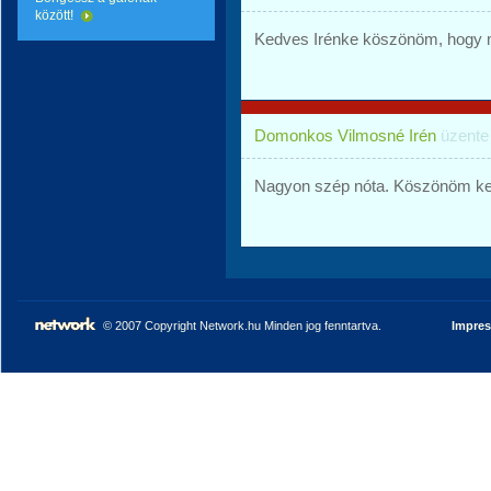
között!
Kedves Irénke köszönöm, hogy 
Domonkos Vilmosné Irén
üzent
Nagyon szép nóta. Köszönöm ke
© 2007 Copyright Network.hu Minden jog fenntartva.
Impre