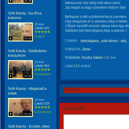
01:38
Istenuccse már elég volt várni,várni.
Jaj megöl a nagy szerelem hidd el Sári.
Solti Károly : Ica-Rica,
Befogom a két szürkémet kicsi szentem.
kukorica
Úgy megyünk el a vásárba még a héten.
10 éve
/:Olyan kendőt veszek néked mint egy ál
Látták:445
Sárikám,hát idehallgass,légy a párom.:/
Izolda3
03:44
Címkék:
idehallgass
solti károly - sári
Kategória:
Zene
Solti Károly : Nádfedeles
kisházikóm
Feltöltötte:
Kustra Gábor
|
10 éve
10 éve
Látták:854
Látta 514 ember.
kustragabor
01:20
Solti Károly - Megáradt a
Értékeld!
patak
10 éve
Látták:528
Kommentáld!
kustragabor
01:10
Solti Károly - Erzsike, édes