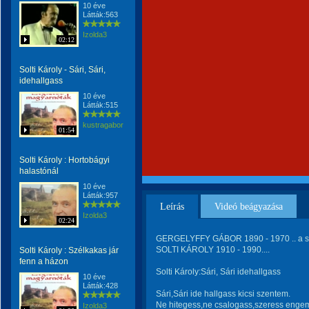
10 éve
Látták:563
Izolda3
02:12
Solti Károly - Sári, Sári,
idehallgass
10 éve
Látták:515
kustragabor
01:54
Solti Károly : Hortobágyi
halastónál
10 éve
Látták:957
Leírás
Videó beágyazása
Izolda3
02:24
GERGELYFFY GÁBOR 1890 - 1970 .. a sz
SOLTI KÁROLY 1910 - 1990....
Solti Károly : Szélkakas jár
fenn a házon
Solti Károly:Sári, Sári idehallgass
10 éve
Látták:428
Sári,Sári ide hallgass kicsi szentem.
Ne hitegess,ne csalogass,szeress enge
Izolda3