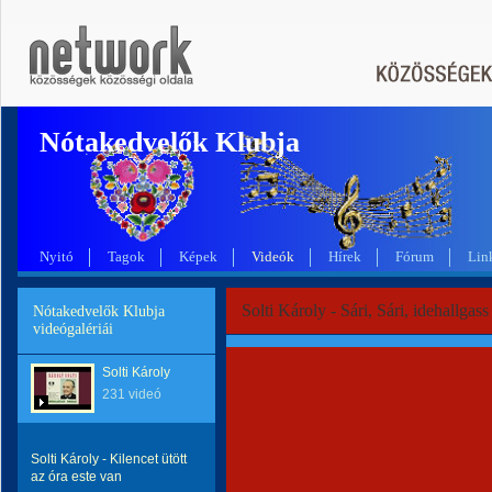
Nótakedvelők Klubja
Nyitó
Tagok
Képek
Videók
Hírek
Fórum
Lin
Solti Károly - Sári, Sári, idehallgass
Nótakedvelők Klubja
videógalériái
Solti Károly
231 videó
Solti Károly - Kilencet ütött
az óra este van