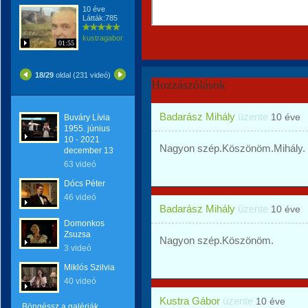
10 éve
Látták:785
kustragabor
01:55
18/29
oldal (231 videó)
Hozzászólások
Badarász Mihály
üzente
10 éve
Buváry Lívia
1955. június
10 - 2021.
Nagyon szép.Köszönöm.Mihály.
december 13
63 videó
Dócs Péter
46 videó
Badarász Mihály
üzente
10 éve
Domonkos
Zsuzsa
Nagyon szép.Köszönöm.
3 videó
Miklós Szilvia
40 videó
Kustra Gábor
üzente
10 éve
Böngéssz a galériák