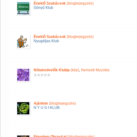
Éneklő Szakácsok
(blogbejegyzés)
Gönyű Klub
Éneklő Szakácsok
(blogbejegyzés)
Nyugdíjas Klub
Nótakedvelők Klubja
(kép)
,
Nemzeti Muzsika
Ajánlom
(blogbejegyzés)
N Y U G I KLUB
Figyelem Olvasd el
(blogbejegyzés)