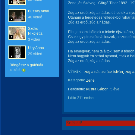
Zene, és Szöveg : Görgő Tibor 1892 - 197
Bussay Antal
Zúg az erdő, zúg a nádas, üthetitek a n
40 videó
Utánam a fergeteges fellegekből vihar t
Zúg az erdő, zúg a nádas.
Szőke
Elbujdosom titőletek a fekete éjszakába,
Nikoletta
Csak egy piros rózsát teszek, a szerető
3 videó
Zúg az erdő, zúg a nádas.
Utry Anna
Ha elmegyek, nem találtok, sem a földön
29 videó
Nem hagyok én sehol nyomot, csak a ba
Zúg az erdő, zúg a nádas.
Böngéssz a galériák
között!
Címkék:
zúg a nádas rácz istván
zúg a
Kategória:
Zene
Feltöltötte:
Kustra Gábor
|
5 éve
Látta 211 ember.
Értékeld!