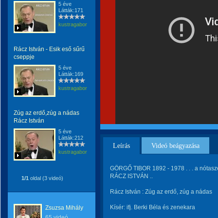
5 éve
Látták:171
kustragabor
Rácz István - Esik eső sűrű
cseppje
5 éve
Látták:169
kustragabor
Zúg az erdő,zúg a nádas
Rácz István
5 éve
Látták:212
Leírás
Videó beágyazása
kustragabor
GÖRGŐ TIBOR 1892 - 1978 . . . a nótasze
RÁCZ ISTVÁN ..
1/1
oldal (3 videó)
Rácz István : Zúg az erdő, zúg a nádas
Kísér: ifj. Berki Béla és zenekara
Zsuzsa Mihály
65 videó