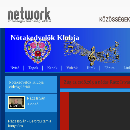
Nótakedvelők Klubja
Nyitó
Tagok
Képek
Videók
Hírek
Fórum
Lin
Zúg az erdő,zúg a nádas Rácz Istvá
Nótakedvelők Klubja
videógalériái
Rácz István
3 videó
Rácz István - Befordultam a
konyhára