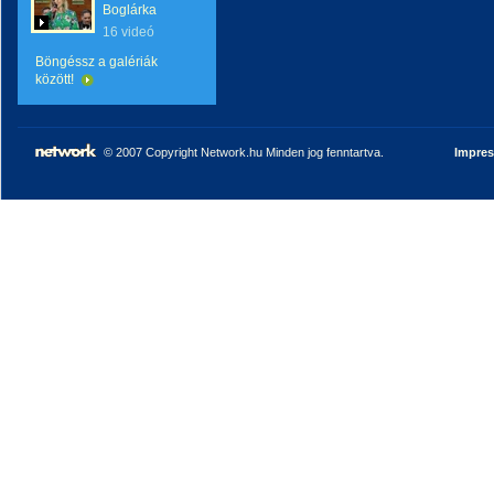
Boglárka
16 videó
Böngéssz a galériák
között!
© 2007 Copyright Network.hu Minden jog fenntartva.
Impre