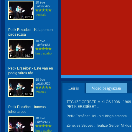
10 éve
Látták:427
Izolda3
01:44
Petik Erzsébet - Kalapomon
piros rózsa
10 éve
Látták:661
kustragabor
02:01
Petik Erzsébet - Este van én
pedig várok rád
10 éve
Látták:628
Leírás
Videó beágyazása
Izolda3
01:50
TEGHZE GERBER MIKLÓS 1906 - 1969 . . 
PETIK ERZSÉBET ..
Petik Erzsébet-Hamvas
fehér arcod
Petik Erzsébet : Ici - pici kisgalambom
10 éve
Látták:617
Zene, és Szöveg : Teghze Gerber Miklós 
kustragabor