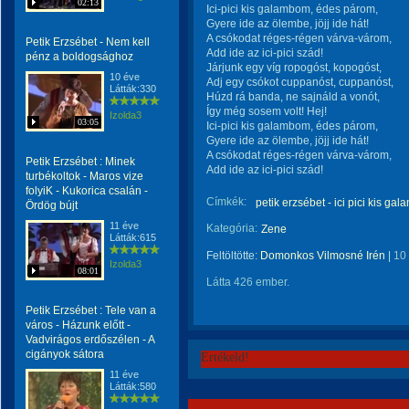
02:13
Ici-pici kis galambom, édes párom,
Gyere ide az ölembe, jöjj ide hát!
A csókodat réges-régen várva-várom,
Petik Erzsébet - Nem kell
Add ide az ici-pici szád!
pénz a boldogsághoz
Járjunk egy víg ropogóst, kopogóst,
10 éve
Adj egy csókot cuppanóst, cuppanóst,
Látták:330
Húzd rá banda, ne sajnáld a vonót,
Így még sosem volt! Hej!
Izolda3
03:05
Ici-pici kis galambom, édes párom,
Gyere ide az ölembe, jöjj ide hát!
A csókodat réges-régen várva-várom,
Petik Erzsébet : Minek
Add ide az ici-pici szád!​
turbékoltok - Maros vize
folyiK - Kukorica csalán -
Címkék:
petik erzsébet - ici pici kis ga
Ördög bújt
11 éve
Kategória:
Zene
Látták:615
Feltöltötte:
Domonkos Vilmosné Irén
|
10
Izolda3
08:01
Látta 426 ember.
Petik Erzsébet : Tele van a
város - Házunk előtt -
Vadvirágos erdőszélen - A
cigányok sátora
Értékeld!
11 éve
Látták:580