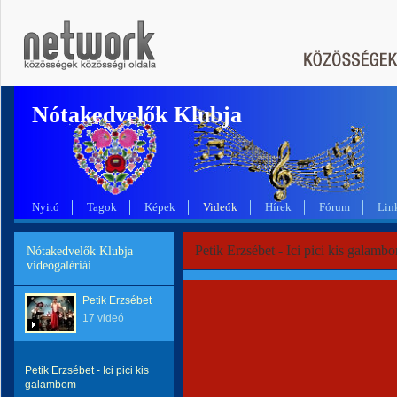
Nótakedvelők Klubja
Nyitó
Tagok
Képek
Videók
Hírek
Fórum
Lin
Petik Erzsébet - Ici pici kis galamb
Nótakedvelők Klubja
videógalériái
Petik Erzsébet
17 videó
Petik Erzsébet - Ici pici kis
galambom