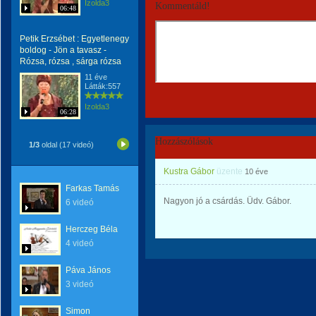
Izolda3
Kommentáld!
06:48
Petik Erzsébet : Egyetlenegy
boldog - Jön a tavasz -
Rózsa, rózsa , sárga rózsa
11 éve
Látták:557
Izolda3
06:28
Hozzászólások
1/3
oldal (17 videó)
Kustra Gábor
üzente
10 éve
Farkas Tamás
Nagyon jó a csárdás. Üdv. Gábor.
6 videó
Herczeg Béla
4 videó
Páva János
3 videó
Simon