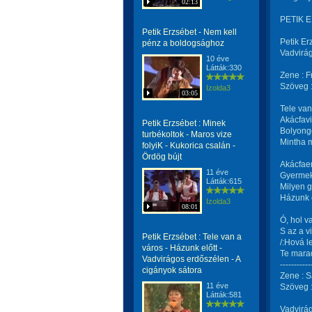
02:13
PETIK E
Petik Erzsébet - Nem kell
Petik Er
pénz a boldogsághoz
Vadvirág
10 éve
Látták:330
Zene : F
Szöveg :
Izolda3
03:05
Tele van
Akácfavi
Petik Erzsébet : Minek
Bolyong
turbékoltok - Maros vize
Mintha 
folyiK - Kukorica csalán -
Ördög bújt
Akácfaer
11 éve
Gyermek
Látták:615
Milyen g
Házunk e
Izolda3
08:01
Ó, hol v
S az a v
Petik Erzsébet : Tele van a
/:Hová l
város - Házunk előtt -
Te marad
Vadvirágos erdőszélen - A
-----------
cigányok sátora
Zene : S
11 éve
Szöveg :
Látták:581
Vadvirá