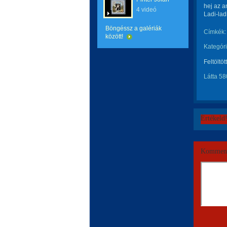
hej az a
4 videó
Ladi-ladi
Böngéssz a galériák
Címkék:
között!
Kategóri
Feltöltöt
Látta 58
Értékeld
Komment