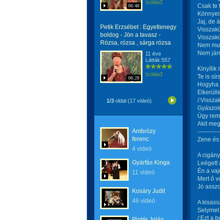
Izolda3
Csak te 
06:48
Könnyeim
Jaj, de 
Petik Erzsébet : Egyetlenegy
Visszakü
boldog - Jön a tavasz -
Visszak
Rózsa, rózsa , sárga rózsa
Nem muta
Nem járo
11 éve
Látták:557
Kinyílik
Izolda3
Te is sí
06:28
Hogyha m
Elkerüll
/:Vissza
1/3
oldal (17 videó)
Gyászol
Úgy reme
Akit meg
Ambrózy
-----------
ferenc
Zene és 
4 videó
A cigány
Gyárfás Kinga
Leégett 
Én a vaj
11 videó
Mert ő v
Jó asszo
Kosáry Judit
46 videó
A kisass
Selymet 
/:Ezt a b
Pintér Jolán