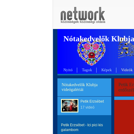
Nótakedvelők Klubj
Nyitó
Tagok
Képek
Videók
Petik Er
Nótakedvelők Klubja
videógalériái
erdőszél
Petik Erzsébet
17 videó
Petik Erzsébet - Ici pici kis
galambom