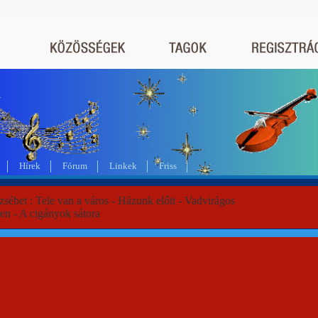
a
Hírek
Fórum
Linkek
Friss
zsébet : Tele van a város - Házunk előtt - Vadvirágos
en - A cigányok sátora