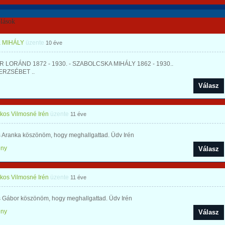
lások
 MIHÁLY
üzente
10 éve
 LORÁND 1872 - 1930. - SZABOLCSKA MIHÁLY 1862 - 1930..
ERZSÉBET ..
Válasz
os Vilmosné Irén
üzente
11 éve
 Aranka köszönöm, hogy meghallgattad. Üdv Irén
ény
Válasz
os Vilmosné Irén
üzente
11 éve
 Gábor köszönöm, hogy meghallgattad. Üdv Irén
ény
Válasz