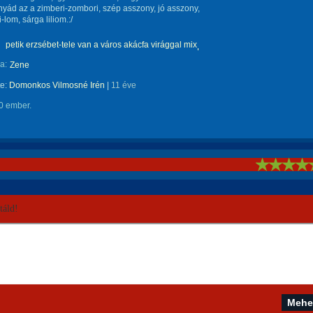
nyád az a zimberi-zombori, szép asszony, jó asszony,
-lom, sárga liliom.:/
petik erzsébet-tele van a város akácfa virággal mix
a:
Zene
te:
Domonkos Vilmosné Irén
|
11 éve
0 ember.
!
áld!