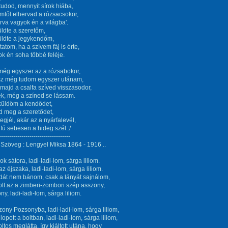
tudod, mennyit sírok hiába,
től elhervad a rózsacsokor,
árva vagyok én a világba'.
ldte a szeretőm,
üldte a jegykendőm,
tom, ha a szívem fáj is érte,
k én soha többé feléje.
 még egyszer az a rózsabokor,
rsz még tudom egyszer utánam,
ajd a csalfa szíved visszasodor,
ek, még a színed se lássam.
küldöm a kendődet,
d meg a szeretődet,
gjél, akár az a nyárfalevél,
fú sebesen a hideg szél.:/
-----------------------------------
Szöveg : Lengyel Miksa 1864 - 1916 ..
ok sátora, ladi-ladi-lom, sárga liliom.
az éjszaka, ladi-ladi-lom, sárga liliom.
dát nem bánom, csak a lányát sajnálom,
olt az a zimberi-zombori szép asszony,
ny, ladi-ladi-lom, sárga liliom.
zony Pozsonyba, ladi-ladi-lom, sárga liliom,
lopott a boltban, ladi-ladi-lom, sárga liliom,
oltos meglátta, így kiáltott utána, hogy