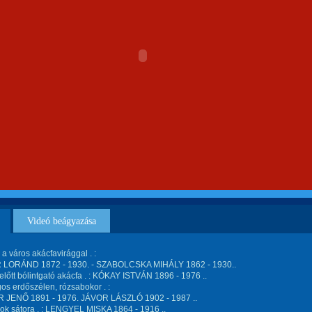
Videó beágyazása
 a város akácfavirággal . :
LORÁND 1872 - 1930. - SZABOLCSKA MIHÁLY 1862 - 1930..
lőtt bólintgató akácfa . : KÓKAY ISTVÁN 1896 - 1976 ..
os erdőszélen, rózsabokor . :
JENŐ 1891 - 1976. JÁVOR LÁSZLÓ 1902 - 1987 ..
ok sátora . : LENGYEL MISKA 1864 - 1916 ..