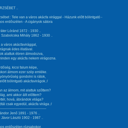
RZSÉBET ..
zsébet : Tele van a város akácfa virággal - Házunk előtt bólintgató -
os erdőszélen - A cigányok sátora
ráter Lóránd 1872 - 1930 ..
 Szabolcska Mihály 1862 - 1930 ..
 a város akácfavirággal,
rágnak édes illatával.
ok alattuk ébren álmodozva,
minden egy akácfa nekem virágozna.
dőség, kicsi falum képe,
kori álmom ezer szép emléke.
yönyörűség gondolni is rátok,
lőtt bólintgató akácfavirágok.:/
an az álmom, mit alattuk szőttem?
ilág, ami akkor állt előttem?
ettél, hová, ábrándok világa?
tál csak egyedül, akácfa virága.:/
-----------------------------------------
ándor Jenő 1891 - 1976 ..
 Jávor László 1902 - 1987 ..
gos erdőszélen rózsabokor,