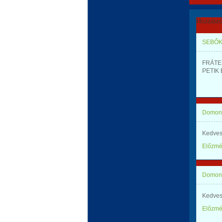
Hozzászó
SEBŐK
FRÁTER
PETIK 
Domonk
Kedves
Előzm
Domonk
Kedves
Előzm