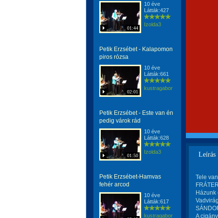
10 éve
Látták:427
Izolda3
01:44
Petik Erzsébet - Kalapomon
piros rózsa
10 éve
Látták:661
kustragabor
02:01
Petik Erzsébet - Este van én
pedig várok rád
10 éve
Látták:628
Izolda3
Leírás
01:50
Petik Erzsébet-Hamvas
Tele van
fehér arcod
FRÁTER 
Házunk e
10 éve
Vadvirág
Látták:617
SÁNDOR 
kustragabor
A cigány