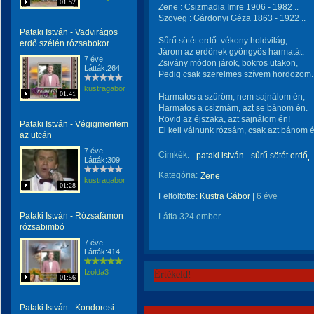
01:52
Zene : Csizmadia Imre 1906 - 1982 ..
Szöveg : Gárdonyi Géza 1863 - 1922 ..
Pataki István - Vadvirágos
Sűrű sötét erdő. vékony holdvilág,
erdő szélén rózsabokor
Járom az erdőnek gyöngyös harmatát.
7 éve
Zsivány módon járok, bokros utakon,
Látták:264
Pedig csak szerelmes szívem hordozom.
kustragabor
01:41
Harmatos a szűröm, nem sajnálom én,
Harmatos a csizmám, azt se bánom én.
Rövid az éjszaka, azt sajnálom én!
Pataki István - Végigmentem
El kell válnunk rózsám, csak azt bánom é
az utcán
7 éve
Címkék:
pataki istván - sűrű sötét erdő
Látták:309
Kategória:
Zene
kustragabor
01:28
Feltöltötte:
Kustra Gábor
|
6 éve
Pataki István - Rózsafámon
Látta 324 ember.
rózsabimbó
7 éve
Látták:414
Izolda3
Értékeld!
01:56
Pataki István - Kondorosi