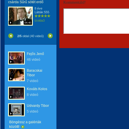
csárda Sűrű sötét erdő
Kommentáld!
8 éve
Látták:555
Izolda3
04:40
2/5
oldal (40 videó)
Fejős Jenő
46 videó
Baracskai
Tibor
7 videó
Kováts Kolos
8 videó
Udvardy Tibor
5 videó
Böngéssz a galériák
között!