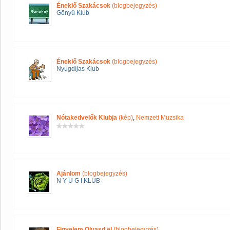
Éneklő Szakácsok
(blogbejegyzés)
Gönyű Klub
Éneklő Szakácsok
(blogbejegyzés)
Nyugdíjas Klub
Nótakedvelők Klubja
(kép)
,
Nemzeti Muzsika
Ajánlom
(blogbejegyzés)
N Y U G I KLUB
Figyelem Olvasd el
(blogbejegyzés)