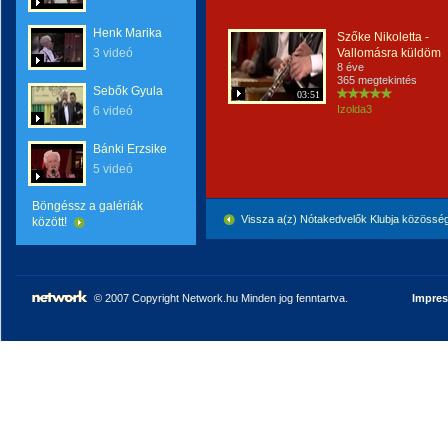
Henk Marika
Szőke Nikoletta -
3 videó
Vallomásra küldöm
8 éve
365 megtekintés
Sebők Gyula
03:51
Izolda3
6 videó
Bánki Erzsike
5 videó
Böngéssz a galériák
Vissza a(z) Nótakedvelők Klubja közössé
között!
© 2007 Copyright Network.hu Minden jog fenntartva.
Impre