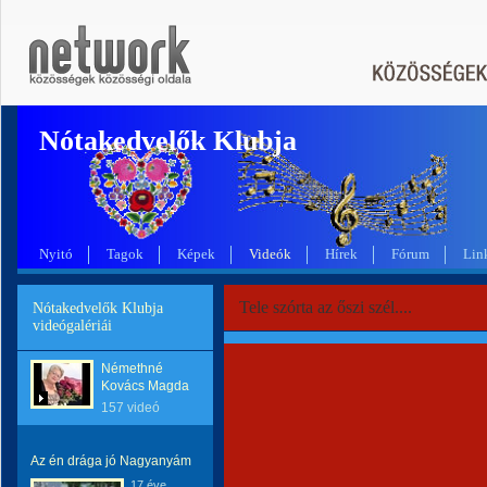
Nótakedvelők Klubja
Nyitó
Tagok
Képek
Videók
Hírek
Fórum
Lin
Tele szórta az őszi szél....
Nótakedvelők Klubja
videógalériái
Némethné
Kovács Magda
157 videó
Az én drága jó Nagyanyám
17 éve