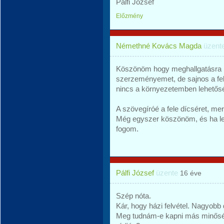
Pálfi József
Előzmény
Némethné Kovács Magda
üzent
Köszönöm hogy meghallgatásra m
szerzeményemet, de sajnos a fel
nincs a környezetemben lehetőség
A szövegíróé a fele dícséret, me
Még egyszer köszönöm, és ha les
fogom.
Pálfi József
üzente
16 éve
Szép nóta.
Kár, hogy házi felvétel. Nagyobb 
Meg tudnám-e kapni más minősé