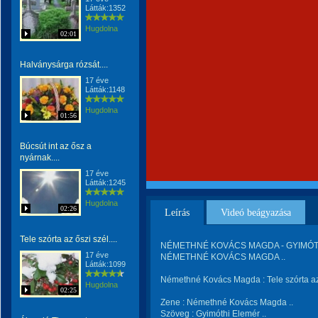
Látták:1352
Hugdolna
02:01
Halványsárga rózsát....
17 éve
Látták:1148
Hugdolna
01:56
Búcsút int az ősz a
nyárnak....
17 éve
Látták:1245
Hugdolna
02:26
Leírás
Videó beágyazása
Tele szórta az őszi szél....
NÉMETHNÉ KOVÁCS MAGDA - GYIMÓTH
17 éve
NÉMETHNÉ KOVÁCS MAGDA ..
Látták:1099
Némethné Kovács Magda : Tele szórta az
Hugdolna
02:25
Zene : Némethné Kovács Magda ..
Szöveg : Gyimóthi Elemér ..