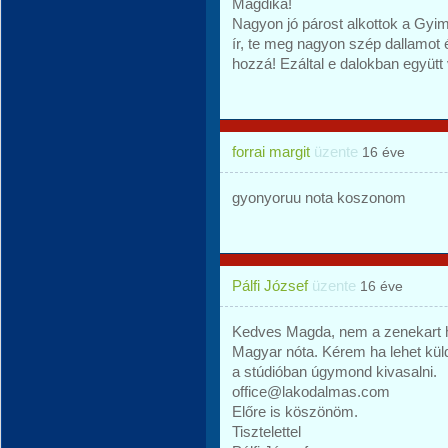
Magdika!
Nagyon jó párost alkottok a Gyi
ír, te meg nagyon szép dallamot
hozzá! Ezáltal e dalokban együt
forrai margit
üzente
16 éve
gyonyoruu nota koszonom
Pálfi József
üzente
16 éve
Kedves Magda, nem a zenekart hi
Magyar nóta. Kérem ha lehet küld
a stúdióban úgymond kivasalni.
office@lakodalmas.com
Előre is köszönöm.
Tisztelettel