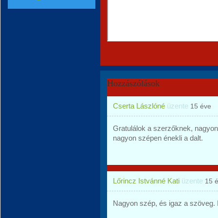
Hozzászólások
Cserta Lászlóné
üzente
15 éve
Gratulálok a szerzőknek, nagyon
nagyon szépen énekli a dalt.
Lőrincz Istvánné Kati
üzente
15 
Nagyon szép, és igaz a szöveg.