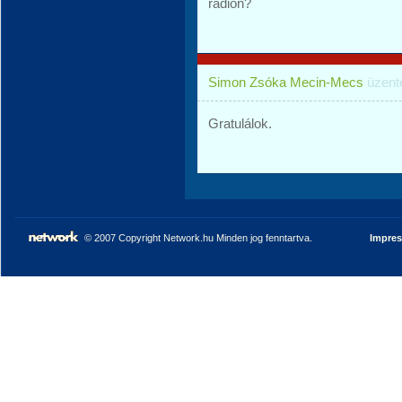
rádión?
Simon Zsóka Mecin-Mecs
üzen
Gratulálok.
© 2007 Copyright Network.hu Minden jog fenntartva.
Impre