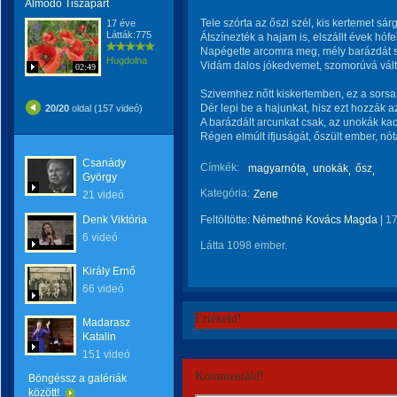
Álmodó Tiszapart
Tele szórta az őszi szél, kis kertemet sárgu
17 éve
Látták:775
Átszínezték a hajam is, elszállt évek hófe
Napégette arcomra meg, mély barázdát s
Hugdolna
Vidám dalos jókedvemet, szomorúvá válto
02:49
Szivemhez nőtt kiskertemben, ez a sorsa 
Dér lepi be a hajunkat, hisz ezt hozzák a
20/20
oldal (157 videó)
A barázdált arcunkat csak, az unokák kaca
Régen elmúlt ifjuságát, őszült ember, nót
Csanády
Címkék:
magyarnóta
unokák
ősz
György
Kategória:
Zene
21 videó
Denk Viktória
Feltöltötte:
Némethné Kovács Magda
|
17
6 videó
Látta 1098 ember.
Király Ernő
66 videó
Értékeld!
Madarasz
Katalin
151 videó
Kommentáld!
Böngéssz a galériák
között!