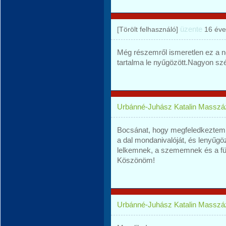
üzente
[Törölt felhasználó]
16 éve
Még részemről ismeretlen ez a 
tartalma le nyűgözött.Nagyon s
Urbánné-Juhász Katalin Masszá
Bocsánat, hogy megfeledkeztem a
a dal mondanivalóját, és lenyűg
lelkemnek, a szememnek és a fü
Köszönöm!
Urbánné-Juhász Katalin Masszá