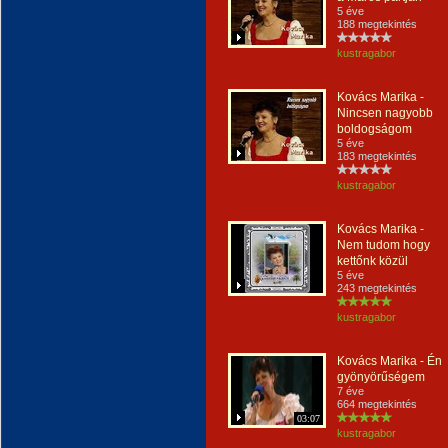
5 éve
188 megtekintés
kustragabor
Kovács Marika -
Nincsen nagyobb
boldogságom
5 éve
183 megtekintés
kustragabor
Kovács Marika -
Nem tudom hogy
kettőnk közül
5 éve
243 megtekintés
kustragabor
Kovács Marika - Én
gyönyörűségem
7 éve
664 megtekintés
03:07
kustragabor