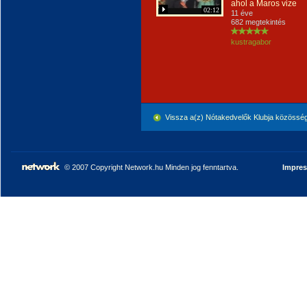
ahol a Maros vize
02:12
11 éve
682 megtekintés
kustragabor
Vissza a(z) Nótakedvelők Klubja közössé
© 2007 Copyright Network.hu Minden jog fenntartva.
Impre