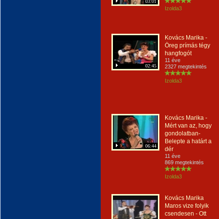
03:01
Izolda3
Kovács Marika -
Öreg prímás tégy
hangfogót
11 éve
02:45
2327 megtekintés
Izolda3
Kovács Marika -
Mért van az, hogy
gondolatban-
Belepte a határt a
06:44
dér
11 éve
869 megtekintés
Izolda3
Kovács Marika
Maros vize folyik
csendesen - Ott