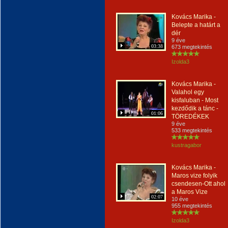
Kovács Marika -
Belepte a határt a
dér
9 éve
03:38
673 megtekintés
Izolda3
Kovács Marika -
Valahol egy
kisfaluban - Most
kezdődik a tánc -
01:06
TÖREDÉKEK
9 éve
533 megtekintés
kustragabor
Kovács Marika -
Maros vize folyik
csendesen-Ott ahol
a Maros Vize
02:07
10 éve
955 megtekintés
Izolda3