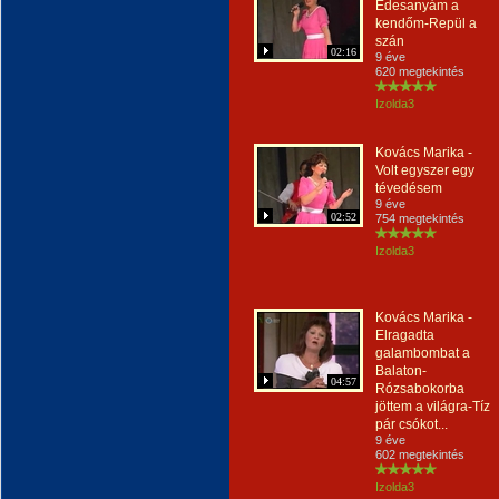
Édesanyám a
kendőm-Repül a
szán
02:16
9 éve
620 megtekintés
Izolda3
Kovács Marika -
Volt egyszer egy
tévedésem
9 éve
02:52
754 megtekintés
Izolda3
Kovács Marika -
Elragadta
galambombat a
Balaton-
04:57
Rózsabokorba
jöttem a világra-Tíz
pár csókot...
9 éve
602 megtekintés
Izolda3