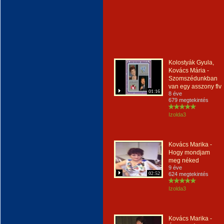
Kolostyák Gyula,
Kovács Mária -
Szomszédunkban
van egy asszony flv
01:16
8 éve
679 megtekintés
Izolda3
Kovács Marika -
Hogy mondjam
meg néked
9 éve
02:52
624 megtekintés
Izolda3
Kovács Marika -