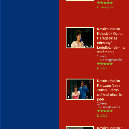
kustragabor
Kovács Marika -
Kolostyák Gyula :
Haragszik az
édesanyám -
02:42
Ledüllött - Sej- haj
vasárnapig
10 éve
1032 megtekintés
Izolda3
Kovács Marika -
Karczagi Nagy
Zoltán : Páros
csóknál nincs is
02:16
jobb
10 éve
786 megtekintés
Izolda3
Kovács Marika :