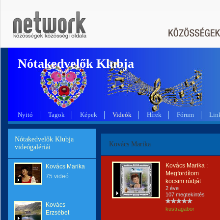
Nótakedvelők Klubja
Nyitó
Tagok
Képek
Videók
Hírek
Fórum
Lin
Nótakedvelők Klubja
Kovács Marika
videógalériái
Kovács Marika :
Kovács Marika
Megfordítom
75 videó
kocsim rúdját
2 éve
107 megtekintés
Kovács
kustragabor
Erzsébet