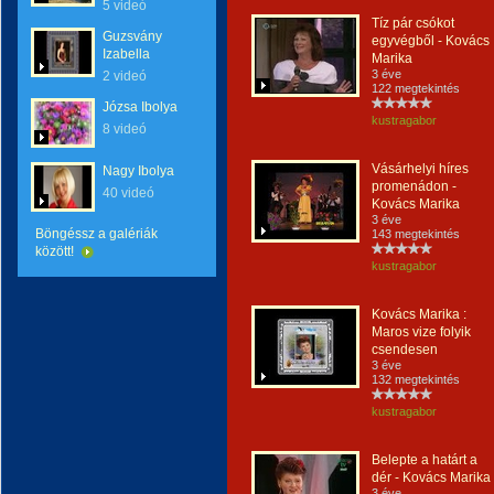
5 videó
Tíz pár csókot
Guzsvány
egyvégből - Kovács
Izabella
Marika
3 éve
2 videó
122 megtekintés
Józsa Ibolya
kustragabor
8 videó
Vásárhelyi híres
Nagy Ibolya
promenádon -
40 videó
Kovács Marika
3 éve
Böngéssz a galériák
143 megtekintés
között!
kustragabor
Kovács Marika :
Maros vize folyik
csendesen
3 éve
132 megtekintés
kustragabor
Belepte a határt a
dér - Kovács Marika
3 éve