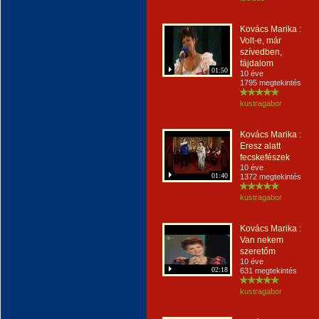
Kovács Marika :
Volt-e, már
szívedben,
fájdalom
01:50
10 éve
1795 megtekintés
kustragabor
Kovács Marika :
Eresz alatt
fecskefészek
10 éve
01:40
1372 megtekintés
kustragabor
Kovács Marika :
Van nekem
szeretőm
10 éve
02:18
631 megtekintés
kustragabor