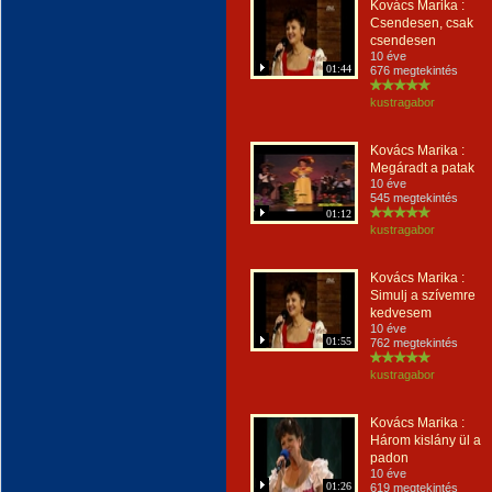
Kovács Marika :
Csendesen, csak
csendesen
10 éve
01:44
676 megtekintés
kustragabor
Kovács Marika :
Megáradt a patak
10 éve
545 megtekintés
01:12
kustragabor
Kovács Marika :
Simulj a szívemre
kedvesem
10 éve
01:55
762 megtekintés
kustragabor
Kovács Marika :
Három kislány ül a
padon
10 éve
01:26
619 megtekintés