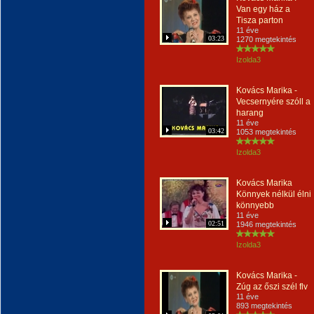
Van egy ház a
Tisza parton
11 éve
03:23
1270 megtekintés
Izolda3
Kovács Marika -
Vecsernyére szóll a
harang
11 éve
03:42
1053 megtekintés
Izolda3
Kovács Marika
Könnyek nélkül élni
könnyebb
11 éve
02:51
1946 megtekintés
Izolda3
Kovács Marika -
Zúg az őszi szél flv
11 éve
893 megtekintés