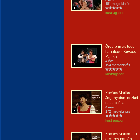
181 megtekintés
kustragabor
Öreg prímás tégy
hangfogót Kovács
Marika
4 éve
154 megtekintés
kustragabor
Kovács Marika -
Jegenyefán fészket
rak a csóka
4 éve
172 megtekintés
kustragabor
Kovács Marika - Élt
a Maros partján