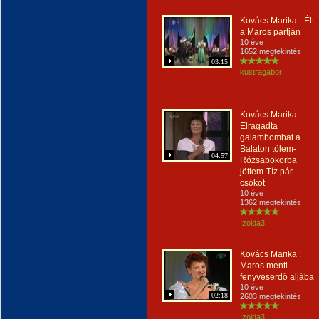
Kovács Marika - Élt
a Maros partján
10 éve
1652 megtekintés
03:15
kustragabor
Kovács Marika :
Elragadta
galambombat a
Balaton tőlem-
04:57
Rózsabokorba
jöttem-Tíz pár
csókot
10 éve
1362 megtekintés
Izolda3
Kovács Marika :
Maros menti
fenyveserdő aljába
10 éve
02:18
2603 megtekintés
Izolda3