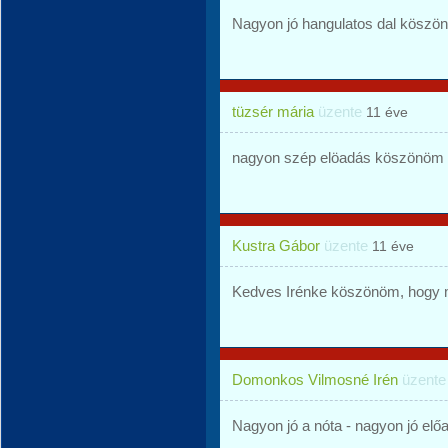
Nagyon jó hangulatos dal köszö
tüzsér mária
üzente
11 éve
nagyon szép elöadás köszönöm
Kustra Gábor
üzente
11 éve
Kedves Irénke köszönöm, hogy m
Domonkos Vilmosné Irén
üzent
Nagyon jó a nóta - nagyon jó el