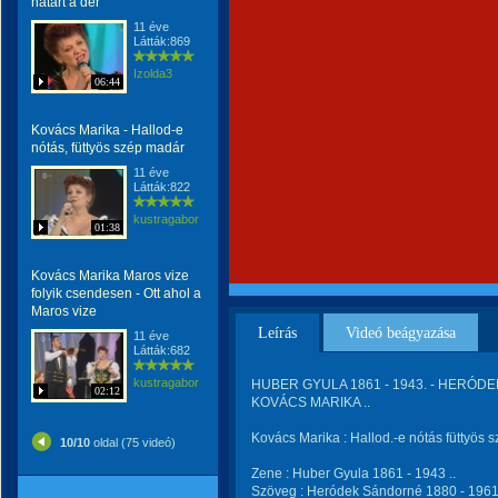
határt a dér
11 éve
Látták:869
Izolda3
06:44
Kovács Marika - Hallod-e
nótás, füttyös szép madár
11 éve
Látták:822
kustragabor
01:38
Kovács Marika Maros vize
folyik csendesen - Ott ahol a
Maros vize
Leírás
Videó beágyazása
11 éve
Látták:682
kustragabor
HUBER GYULA 1861 - 1943. - HERÓDE
02:12
KOVÁCS MARIKA ..
Kovács Marika : Hallod.-e nótás füttyös 
10/10
oldal (75 videó)
Zene : Huber Gyula 1861 - 1943 ..
Szöveg : Heródek Sándorné 1880 - 1961 