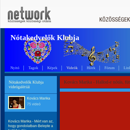
Nótakedvelők Klubja
Nyitó
Tagok
Képek
Videók
Hírek
Fórum
Lin
Kovács Marika - Hallod-e nótás, fü
Nótakedvelők Klubja
videógalériái
Kovács Marika
75 videó
Kovács Marika - Mért van az,
hogy gondolatban-Belepte a