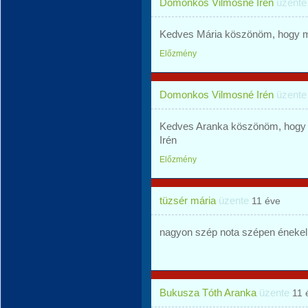
Domonkos Vilmosné Irén
üzent
Kedves Mária köszönöm, hogy me
Előzmény
Domonkos Vilmosné Irén
üzent
Kedves Aranka köszönöm, hogy 
Irén
Előzmény
tüzsér mária
üzente
11 éve
nagyon szép nota szépen éne
Bukusza Tóth Aranka
üzente
11 