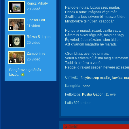
Koncz Mihály
Hallod-e nótás, füttyös szép madár,
20 videó
Ennek a huncutságnak vége már.
Szállj el a bús szívemről messze földre,
Lipcsei Edit
Mindörökre te hűtlen, csapodár.
11 videó
Huncut a májad, zúzád, csalfa vagy,
Párom is akkor légy, hát, majd ha fagy.
Rózsa S. Lajos
Ég veled, édes rózsám, Isten áldjon,
25 videó
Azt kívánom magadra ne maradj.
Zámbó Imre
/:Gombház, gyer ide prímás,
Veled a szívem búját ma még eltemetem.
26 videó
Tedd rá a húrra a vonót,
Reggelig rakjad szépen helyére az eszem
Böngéssz a galériák
között!
Címkék:
füttyös szép madár
kovács mar
Kategória:
Zene
Feltöltötte:
Kustra Gábor
|
11 éve
Látta 821 ember.
Értékeld!