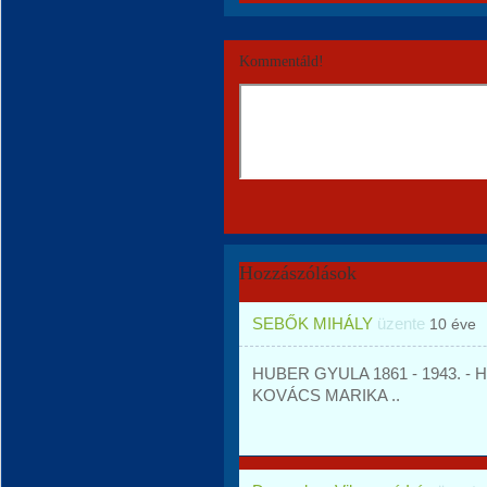
Kommentáld!
Hozzászólások
SEBŐK MIHÁLY
üzente
10 éve
HUBER GYULA 1861 - 1943. -
KOVÁCS MARIKA ..