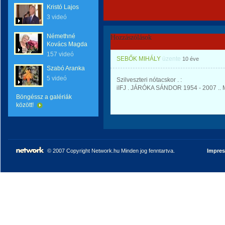
Kristó Lajos
3 videó
Némethné
Hozzászólások
Kovács Magda
157 videó
SEBŐK MIHÁLY
üzente
10 éve
Szabó Aranka
5 videó
Szilveszteri nótacskor . :
iIFJ . JÁRÓKA SÁNDOR 1954 - 2007 .. M
Böngéssz a galériák
között!
© 2007 Copyright Network.hu Minden jog fenntartva.
Impre