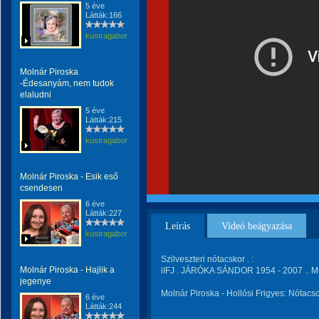
5 éve
Látták:166
kustragabor
Molnár Piroska
-Édesanyám, nem tudok
elaludni
5 éve
Látták:215
kustragabor
Molnár Piroska - Esik eső
csendesen
6 éve
Látták:227
Leírás
Videó beágyazása
kustragabor
Szilveszteri nótacskor . :
Molnár Piroska - Hajlik a
iIFJ . JÁRÓKA SÁNDOR 1954 - 2007 .. Mu
jegenye
Molnár Piroska - Hollósi Frigyes: Nótacso
6 éve
Látták:244