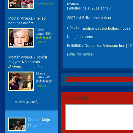
kustragabor
nyarias
Feltöltés ideje: 2011 ápr 13
2007 évi Szilveszteri műsor.
Molnár Piroska - Felleg
borult az erdőre
Címkék:
molnár piroska hollósi frigyes
9 éve
Látták:694
Kategória:
Zene
Izolda3
01:29
Feltöltötte:
Domonkos Vilmosné Irén
|
12
Látta 700 ember.
Molnár Piroska - Hollósi
Frigyes: Nótacsokor
/Szilveszteri mulatós/
12 éve
Látták:701
Értékeld!
Izolda3
Kommentáld!
1/1
oldal (6 videó)
Gombos Maja
12 videó