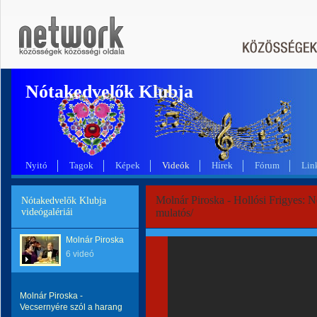
Nótakedvelők Klubja
Nyitó
Tagok
Képek
Videók
Hírek
Fórum
Lin
Molnár Piroska - Hollósi Frigyes: N
Nótakedvelők Klubja
videógalériái
mulatós/
Molnár Piroska
6 videó
Molnár Piroska -
Vecsernyére szól a harang