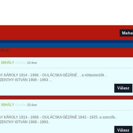
lások
 MIHÁLY
üzente
10 éve
 KÁROLY 1914 - 1968. - DULÁCSKA GÉZÁNÉ . . a nótaszerzők ..
ENTHY ISTVÁN 1908 - 1993 ...
Válasz
 MIHÁLY
üzente
10 éve
 KÁROLY 1914 - 1968. - DULÁCSKA GÉZÁNÉ 1842 - 1925. a szerzők..
ENTHY ISTVÁN 1908 - 1993..
Válasz