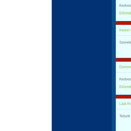
Kedves
Előzm
Kaizer
Szeret
Domonk
Kedves
Előzm
Ládi R
Tetszik