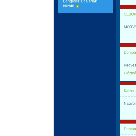
Böngéssz a galériák
között!
SEBŐK
MORVAY
Domonk
Kedves
Előzm
Kaizer
Nagyon
Domonk