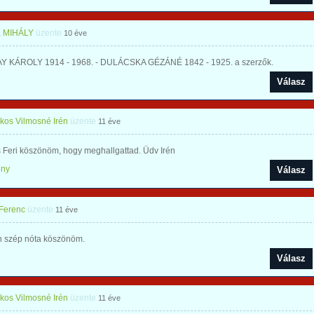
 MIHÁLY
üzente
10 éve
 KÁROLY 1914 - 1968. - DULÁCSKA GÉZÁNÉ 1842 - 1925. a szerzők.
Válasz
os Vilmosné Irén
üzente
11 éve
 Feri köszönöm, hogy meghallgattad. Üdv Irén
ény
Válasz
 Ferenc
üzente
11 éve
 szép nóta köszönöm.
Válasz
os Vilmosné Irén
üzente
11 éve