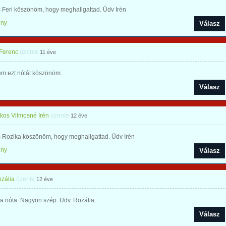
 Feri köszönöm, hogy meghallgattad. Üdv Irén
ény
Válasz
 Ferenc
üzente
11 éve
em ezt nótát köszönöm.
Válasz
os Vilmosné Irén
üzente
12 éve
 Rozika köszönöm, hogy meghallgattad. Üdv Irén
ény
Válasz
ozália
üzente
12 éve
 a nóta. Nagyon szép. Üdv. Rozália.
Válasz