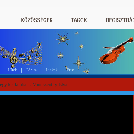
a
Hírek
Fórum
Linkek
Friss
egy kis faluban - Mindszenthy István