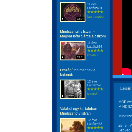
11 éve
Látták:401
kustragabor
03:04
Mindszentzhy István -
Magyar nóta Sárga a csíkóm
11 éve
Látták:636
Izolda3
03:01
Országúton mennek a
katonák
12 éve
Látták:578
Leírás
Izolda3
MORVAY 
MINDSZE
Valahol egy kis faluban -
Mindszenthy István
Mindszen
12 éve
Látták:463
Zene : M
Szöveg 