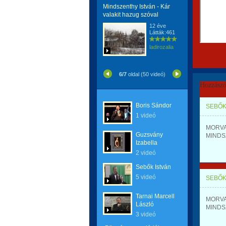
Mindszenthy István - Kár
valakit hazug szóval
12 éve
Látták:461
ladirozalia
6/7
oldal (50 videó)
Hozzászó
Boris Sándor
SEBŐK
1 videó
MORVAY
Guzsvány
MINDSZ
Izabella
2 videó
Sebők István
5 videó
SEBŐK
Tarnai Marcell
MORVAY
László
MINDSZ
3 videó