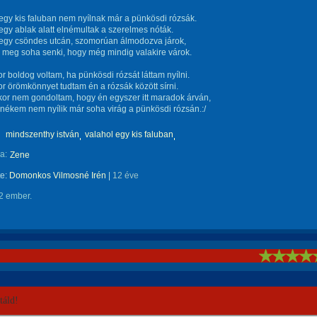
egy kis faluban nem nyílnak már a pünkösdi rózsák.
egy ablak alatt elnémultak a szerelmes nóták.
 egy csöndes utcán, szomorúan álmodozva járok,
 meg soha senki, hogy még mindig valakire várok.
r boldog voltam, ha pünkösdi rózsát láttam nyílni.
r örömkönnyet tudtam én a rózsák között sírni.
kor nem gondoltam, hogy én egyszer itt maradok árván,
ékem nem nyílik már soha virág a pünkösdi rózsán.:/
mindszenthy istván
valahol egy kis faluban
a:
Zene
te:
Domonkos Vilmosné Irén
|
12 éve
2 ember.
!
áld!