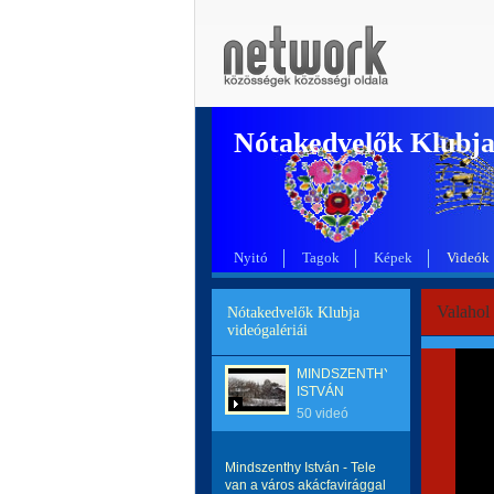
Nótakedvelők Klubj
Nyitó
Tagok
Képek
Videók
Valahol 
Nótakedvelők Klubja
videógalériái
MINDSZENTHY
ISTVÁN
50 videó
Mindszenthy István - Tele
van a város akácfavirággal