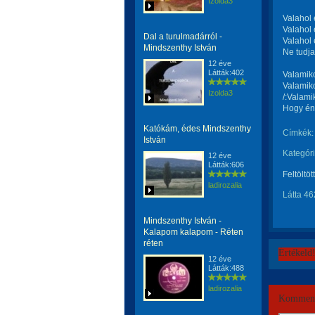
Izolda3
Valahol 
Valahol 
Dal a turulmadárról -
Valahol
Mindszenthy István
Ne tudja
12 éve
Látták:402
Valamiko
Valamiko
Izolda3
/:Valami
Hogy énn
Katókám, édes Mindszenthy
Címkék:
István
Kategóri
12 éve
Látták:606
Feltöltöt
ladirozalia
Látta 46
Mindszenthy István -
Kalapom kalapom - Réten
réten
Értékeld
12 éve
Látták:488
ladirozalia
Komment