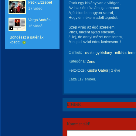
Petik Erzsébet
Csak egy kislány van a világon,
Az is az én rózsám, galambom.
17 videó
A jó Isten be nagyon szeret,
Hogy én nékem adott tégedet.
Varga András
16 videó
Szép virág az égő szerelem,
Piros, miként ajkad édesem,
/:Hej, de annyi mézet nem terem,
Böngéssz a galériák
Mint pici szád édes kedvesem.:/
között!
Címkék:
csak egy kislány - mikisits fere
Kategória:
Zene
Feltöltötte:
Kustra Gábor
|
2 éve
Látta 117 ember.
Értékeld!
Kommentáld!