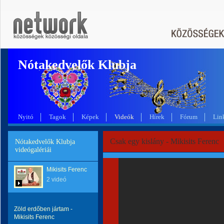
Nótakedvelők Klubja
Nyitó
Tagok
Képek
Videók
Hírek
Fórum
Lin
Csak egy kislány - Mikisits Ferenc
Nótakedvelők Klubja
videógalériái
Mikisits Ferenc
2 videó
Zöld erdőben jártam -
Mikisits Ferenc