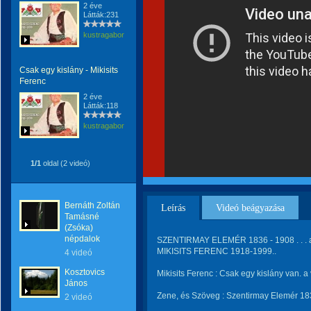
2 éve
Látták:231
kustragabor
Csak egy kislány - Mikisits
Ferenc
2 éve
Látták:118
kustragabor
1/1
oldal (2 videó)
Bernáth Zoltán
Leírás
Videó beágyazása
Tamásné
(Zsóka)
népdalok
SZENTIRMAY ELEMÉR 1836 - 1908 . . . a
MIKISITS FERENC 1918-1999..
4 videó
Kosztovics
Mikisits Ferenc : Csak egy kislány van. a
János
Zene, és Szöveg : Szentirmay Elemér 183
2 videó